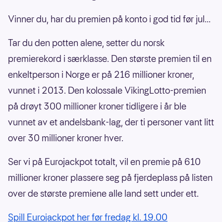
Vinner du, har du premien på konto i god tid før jul...
Tar du den potten alene, setter du norsk
premierekord i særklasse. Den største premien til en
enkeltperson i Norge er på 216 millioner kroner,
vunnet i 2013. Den kolossale VikingLotto-premien
på drøyt 300 millioner kroner tidligere i år ble
vunnet av et andelsbank-lag, der ti personer vant litt
over 30 millioner kroner hver.
Ser vi på Eurojackpot totalt, vil en premie på 610
millioner kroner plassere seg på fjerdeplass på listen
over de største premiene alle land sett under ett.
Spill Eurojackpot her før fredag kl. 19.00