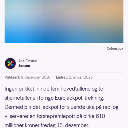
Colourbox
Atle Onsrud
Jensen
Publisert:
9. desember 2016
Endret:
2. januar 2023
Ingen prikket inn de fem hovedtallene og to
stjernetallene i forrige Eurojackpot-trekning.
Dermed blir det jackpot for sjuende uke på rad, og
vi serverer en førstepremiepott på cirka 610
millioner kroner fredag 16. desember.