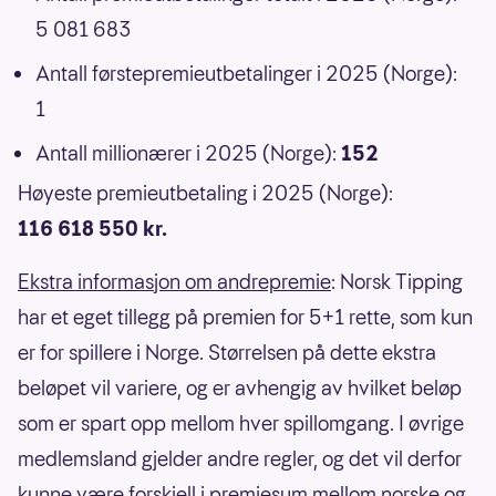
5 081 683
Antall førstepremieutbetalinger i 2025 (Norge):
1
Antall millionærer i 2025 (Norge):
152
Høyeste premieutbetaling i 2025 (Norge):
116 618 550 kr.
Ekstra informasjon om andrepremie
: Norsk Tipping
har et eget tillegg på premien for 5+1 rette, som kun
er for spillere i Norge. Størrelsen på dette ekstra
beløpet vil variere, og er avhengig av hvilket beløp
som er spart opp mellom hver spillomgang. I øvrige
medlemsland gjelder andre regler, og det vil derfor
kunne være forskjell i premiesum mellom norske og