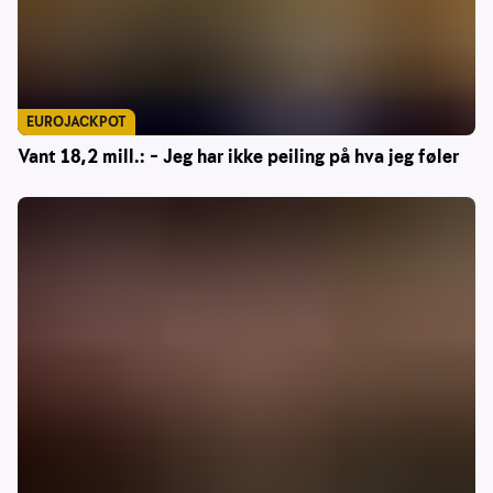
EUROJACKPOT
Vant 18,2 mill.: – Jeg har ikke peiling på hva jeg føler