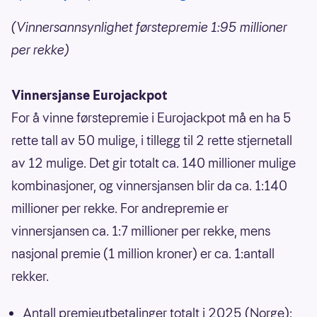
(Vinnersannsynlighet førstepremie 1:95 millioner
per rekke)
Vinnersjanse Eurojackpot
For å vinne førstepremie i Eurojackpot må en ha 5
rette tall av 50 mulige, i tillegg til 2 rette stjernetall
av 12 mulige. Det gir totalt ca. 140 millioner mulige
kombinasjoner, og vinnersjansen blir da ca. 1:140
millioner per rekke. For andrepremie er
vinnersjansen ca. 1:7 millioner per rekke, mens
nasjonal premie (1 million kroner) er ca. 1:antall
rekker.
Antall premieutbetalinger totalt i 2025 (Norge):