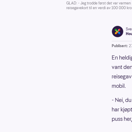
GLAD: - Jeg trodde først det var varmen 
reisegavekort til en verdi av 100 000 kron
Sve
Ho
Publisert:
27
En heldi
vant den
reisegav
mobil.
- Nei, du
har kjøp
puss her,