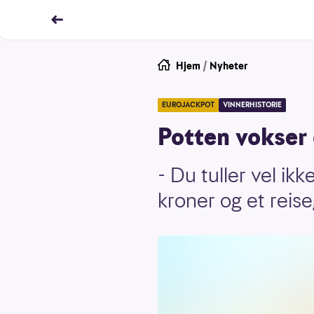
Hjem
/
Nyheter
EUROJACKPOT
VINNERHISTORIE
Potten vokser 
- Du tuller vel ik
kroner og et reis