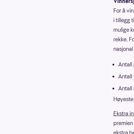
Vinners
For å vi
i tillegg
mulige k
rekke. F
nasjonal 
Antall
Antall
Antall
Høyeste 
Ekstra i
premien f
ekstra b