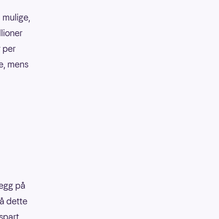
 mulige,
llioner
r per
ke, mens
legg på
på dette
 spart