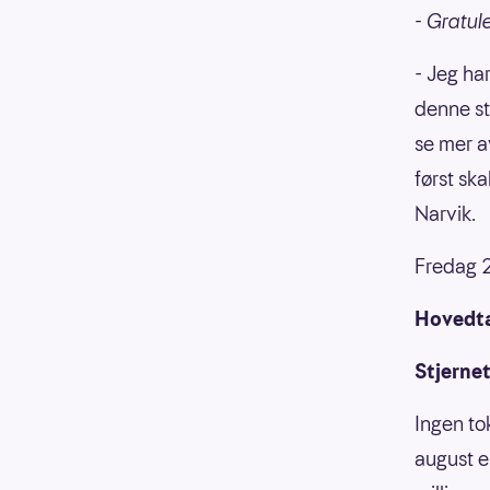
- Gratul
- Jeg ha
denne stø
se mer av
først ska
Narvik.
Fredag 27
Hovedtal
Stjerneta
Ingen to
august e