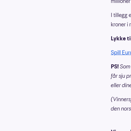
millione
I tilleg
kroner i 
Lykke ti
Spill Eu
PS!
Som 
får sju p
eller din
(Vinners
den nors