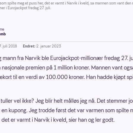
som spilte meg et puss her, det er varmt i Narvik i kveld, sa mannen som vant den 
er i Eurojackpot fredag 27. juli.
rre
umb
. juli 2018
Endret:
2. januar 2023
g mann fra Narvik ble Eurojackpot-millionær fredag 27. ju
 nasjonale premien på 1 million kroner. Mannen vant ogs
ekort til en verdi av 100.000 kroner. Han hadde kjøpt spi
 tuller vel ikke? Jeg blir helt målløs jeg nå. Det stemmer jo
t en kupong. Jeg trodde først det var varmen som spilte 
 det er varmt i Narvik i kveld, sier han og ler godt.