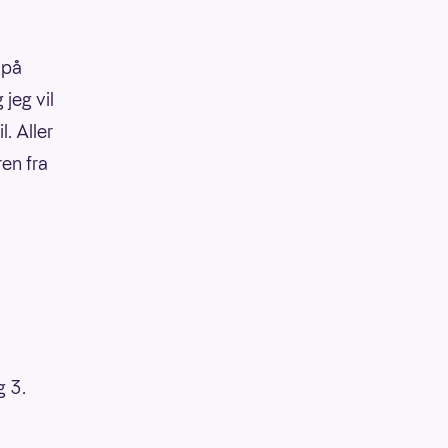
 på
 jeg vil
l. Aller
ren fra
g 3.
3