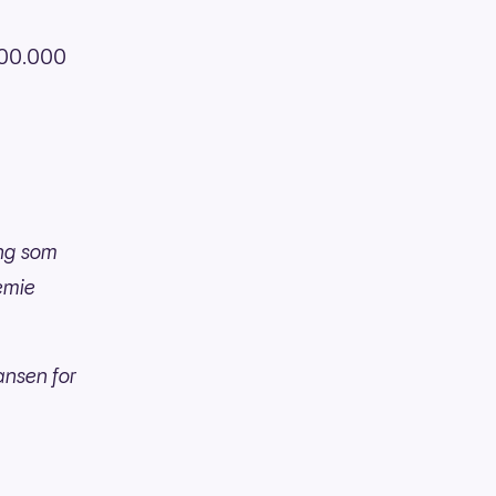
 100.000
ing som
remie
ansen for