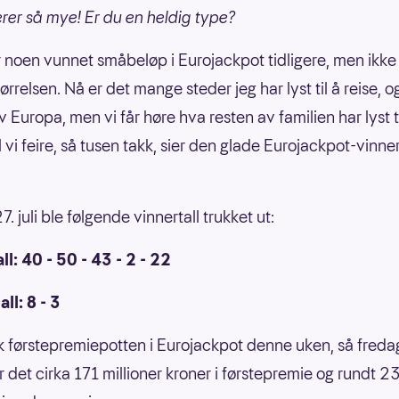
erer så mye! Er du en heldig type?
r noen vunnet småbeløp i Eurojackpot tidligere, men ikke
rrelsen. Nå er det mange steder jeg har lyst til å reise, og
 Europa, men vi får høre hva resten av familien har lyst ti
l vi feire, så tusen takk, sier den glade Eurojackpot-vinne
. juli ble følgende vinnertall trukket ut:
l: 40 - 50 - 43 - 2 - 22
ll: 8 - 3
k førstepremiepotten i Eurojackpot denne uken, så freda
r det cirka 171 millioner kroner i førstepremie og rundt 2