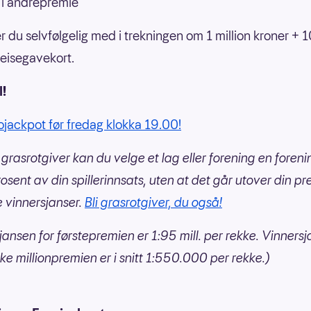
r i andrepremie
g er du selvfølgelig med i trekningen om 1 million kroner +
reisegavekort.
l!
rojackpot før fredag klokka 19.00!
grasrotgiver kan du velge et lag eller forening en foren
rosent av din spillerinnsats, uten at det går utover din p
e vinnersjanser.
Bli grasrotgiver, du også!
jansen for førstepremien er 1:95 mill. per rekke. Vinnersj
ke millionpremien er i snitt 1:550.000 per rekke.)