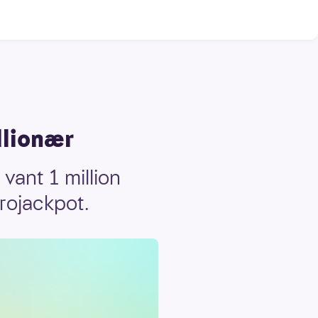
llionær
vant 1 million
urojackpot.