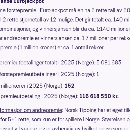
janse Eurojackpot
nne førstepremie i Eurojackpot må en ha 5 rette tall av 50
 til 2 rette stjernetall av 12 mulige. Det gir totalt ca. 140 mi
ombinasjoner, og vinnersjansen blir da ca. 1:140 millione
or andrepremie er vinnersjansen ca. 1:7 millioner per rek
premie (1 million kroner) er ca. 1:antall rekker.
 premieutbetalinger totalt i 2025 (Norge): 5 081 683
 førstepremieutbetalinger i 2025 (Norge): 1
 millionærer i 2025 (Norge):
152
premieutbetaling i 2025 (Norge):
116 618 550 kr.
nformasjon om andrepremie
: Norsk Tipping har et eget til
or 5+1 rette, som kun er for spillere i Norge. Størrelsen 
eløpet vil variere, og er avhengig av hvilket beløp som er