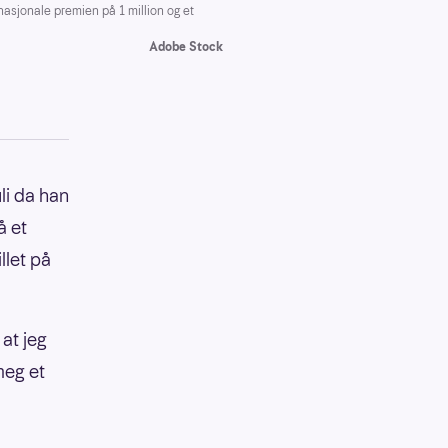
nasjonale premien på 1 million og et
Adobe Stock
li da han
å et
llet på
 at jeg
meg et