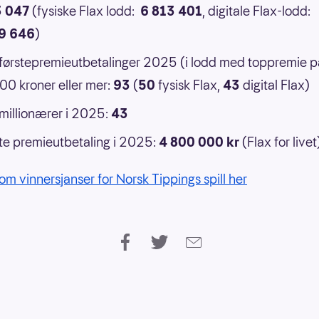
3 047
(fysiske Flax lodd:
6 813 401
, digitale Flax-lodd:
9 646
)
 førstepremieutbetalinger 2025 (i lodd med toppremie p
0 kroner eller mer:
93
(
50
fysisk Flax,
43
digital Flax)
 millionærer i 2025:
43
e premieutbetaling i 2025:
4 800 000 kr
(Flax for livet
om vinnersjanser for Norsk Tippings spill her