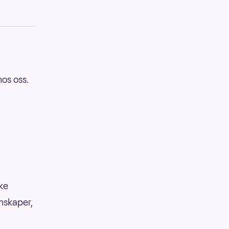
hos oss.
kke
enskaper,