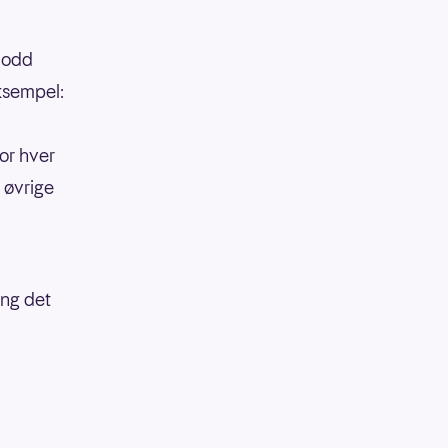
 lodd
eksempel:
or hver
 øvrige
ang det