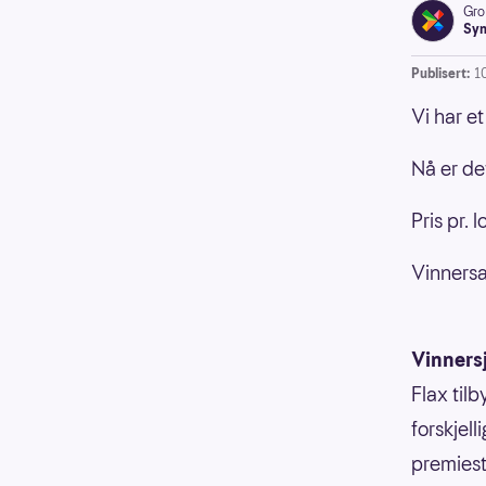
Gro
Syn
Publisert:
10
Vi har e
Nå er det
Pris pr.
Vinners
Vinners
Flax til
forskjell
premiesti