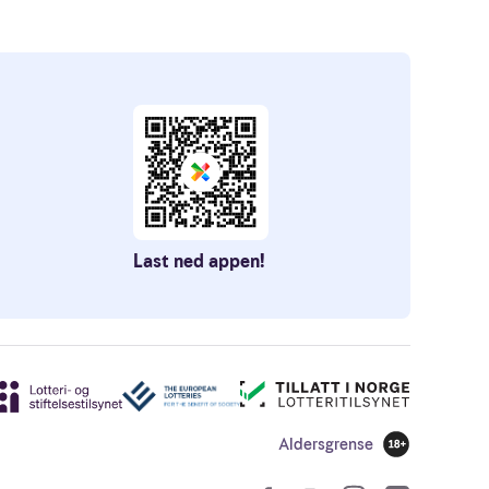
Last ned appen!
Aldersgrense
18 år