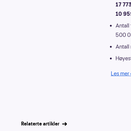
17 77
10 95
Antall
500 00
Antall
Høyest
Les mer 
Relaterte artikler