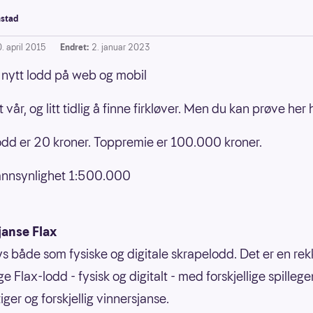
stad
. april 2015
Endret:
2. januar 2023
t nytt lodd på web og mobil
 vår, og litt tidlig å finne firkløver. Men du kan prøve her 
 lodd er 20 kroner. Toppremie er 100.000 kroner.
annsynlighet 1:500.000
janse Flax
bys både som fysiske og digitale skrapelodd. Det er en re
ige Flax-lodd - fysisk og digitalt - med forskjellige spilleg
ger og forskjellig vinnersjanse.