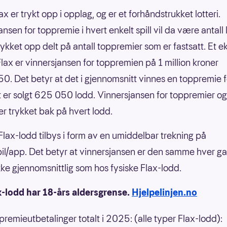
ax er trykt opp i opplag, og er et forhåndstrukket lotteri.
nsen for toppremie i hvert enkelt spill vil da være antall
rykket opp delt på antall toppremier som er fastsatt. Et 
nFlax er vinnersjansen for toppremien på 1 million kroner
0. Det betyr at det i gjennomsnitt vinnes en toppremie f
 er solgt 625 050 lodd. Vinnersjansen for toppremier og
er trykket bak på hvert lodd.
 Flax-lodd tilbys i form av en umiddelbar trekning på
il/app. Det betyr at vinnersjansen er den samme hver g
 ikke gjennomsnittlig som hos fysiske Flax-lodd.
x-lodd har 18-års aldersgrense.
Hjelpelinjen.no
 premieutbetalinger totalt i 2025: (alle typer Flax-lodd):