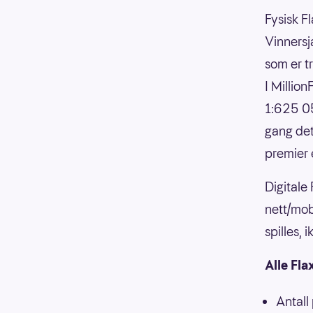
Fysisk Fl
Vinnersja
som er t
I Millio
1:625 05
gang det
premier 
Digitale
nett/mob
spilles,
Alle Fla
Antall