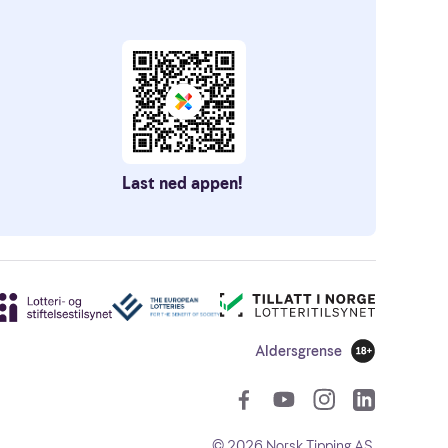
Last ned appen!
Aldersgrense
18 år
Sosiale len
©
2026
Norsk Tipping AS.