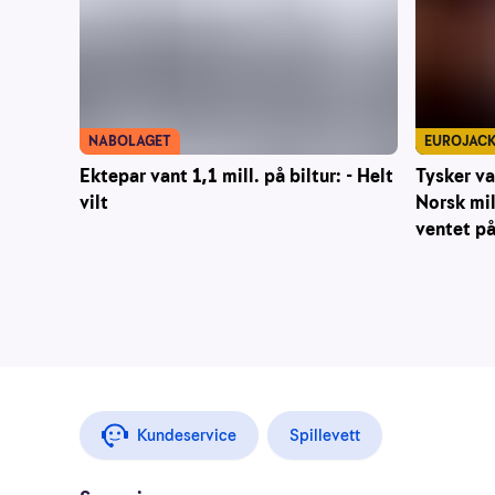
NABOLAGET
EUROJAC
Ektepar vant 1,1 mill. på biltur: - Helt
Tysker va
vilt
Norsk mil
ventet p
Kundeservice
Spillevett