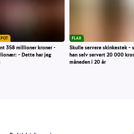
KPOT
FLAX
nt 358 millioner kroner -
Skulle servere skinkestek – s
lionær: – Dette har jeg
han selv servert 20 000 kron
å
måneden i 20 år