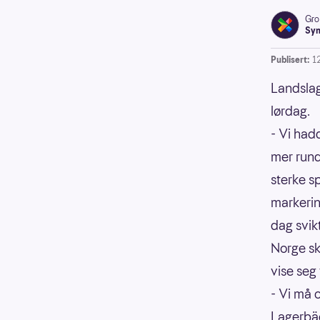
Gro
Syn
Publisert:
1
Landslag
lørdag.
- Vi had
mer rundt
sterke s
markerin
dag svikt
Norge sku
vise seg
- Vi må 
Lagerbä