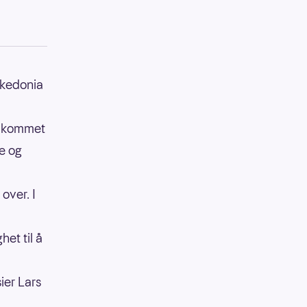
akedonia
de kommet
re og
over. I
het til å
ier Lars