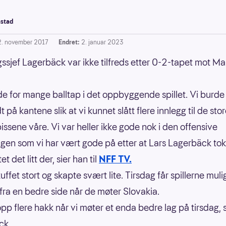
stad
2. november 2017
Endret:
2. januar 2023
ssjef Lagerbäck var ikke tilfreds etter 0-2-tapet mot M
de for mange balltap i det oppbyggende spillet. Vi bur
 på kantene slik at vi kunnet slått flere innlegg til de sto
pissene våre. Vi var heller ikke gode nok i den offensive
gen som vi har vært gode på etter at Lars Lagerbäck tok 
et det litt der, sier han til
NFF TV.
ffet stort og skapte svært lite. Tirsdag får spillerne mulig
 fra en bedre side når de møter Slovakia.
opp flere hakk når vi møter et enda bedre lag på tirsdag, s
ck.