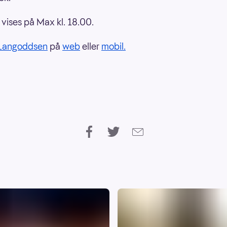
ises på Max kl. 18.00.
Langoddsen
på
web
eller
mobil.