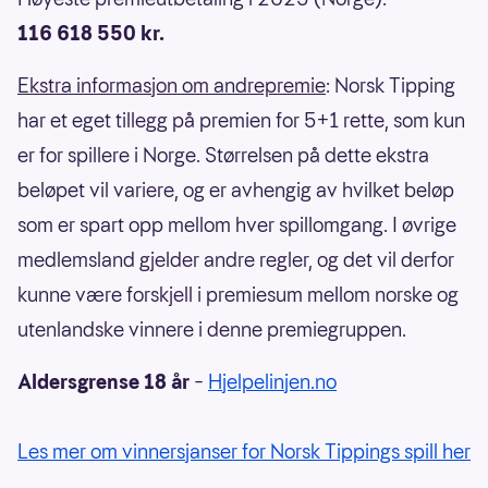
116 618 550 kr.
Ekstra informasjon om andrepremie
: Norsk Tipping
har et eget tillegg på premien for 5+1 rette, som kun
er for spillere i Norge. Størrelsen på dette ekstra
beløpet vil variere, og er avhengig av hvilket beløp
som er spart opp mellom hver spillomgang. I øvrige
medlemsland gjelder andre regler, og det vil derfor
kunne være forskjell i premiesum mellom norske og
utenlandske vinnere i denne premiegruppen.
Aldersgrense 18 år
–
Hjelpelinjen.no
Les mer om vinnersjanser for Norsk Tippings spill her