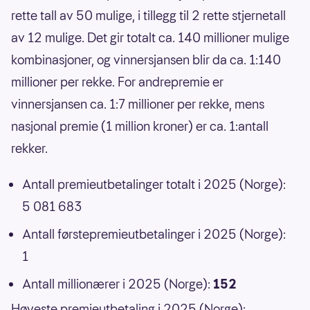
rette tall av 50 mulige, i tillegg til 2 rette stjernetall
av 12 mulige. Det gir totalt ca. 140 millioner mulige
kombinasjoner, og vinnersjansen blir da ca. 1:140
millioner per rekke. For andrepremie er
vinnersjansen ca. 1:7 millioner per rekke, mens
nasjonal premie (1 million kroner) er ca. 1:antall
rekker.
Antall premieutbetalinger totalt i 2025 (Norge):
5 081 683
Antall førstepremieutbetalinger i 2025 (Norge):
1
Antall millionærer i 2025 (Norge):
152
Høyeste premieutbetaling i 2025 (Norge):