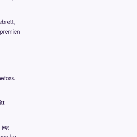
ebrett,
 premien
nefoss.
tt
 jeg
ann fra