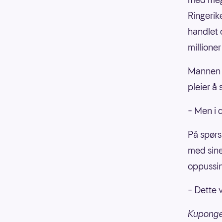
Ringerik
handlet 
millioner
Mannen fo
pleier å 
– Men i d
På spørs
med sine
oppussin
– Dette v
Kupongen