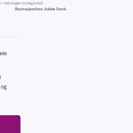
i trekningen tirsdag kveld.
Illustrasjonsfoto: Adobe Stock
ele
i
 og