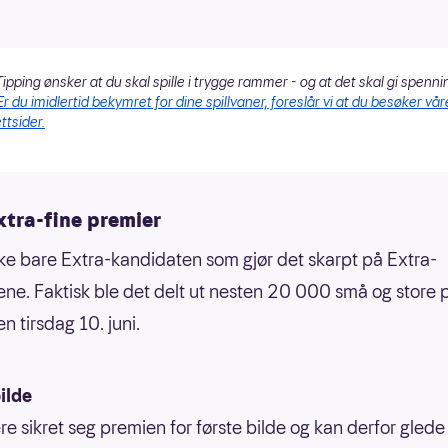
ipping ønsker at du skal spille i trygge rammer - og at det skal gi spenni
Er du imidlertid bekymret for dine spillvaner, foreslår vi at du besøker vår
ttsider.
xtra-fine premier
kke bare Extra-kandidaten som gjør det skarpt på Extra-
ene. Faktisk ble det delt ut nesten 20 000 små og store p
n tirsdag 10. juni.
ilde
ere sikret seg premien for første bilde og kan derfor gled