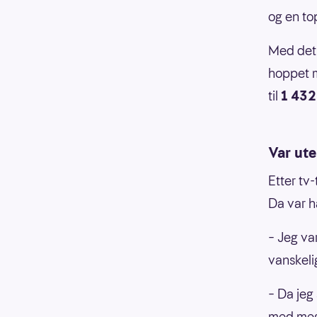
og en to
Med det f
hoppet 
til
1 432
Var ute
Etter tv
Da var h
– Jeg var
vanskeli
– Da jeg
med meg 