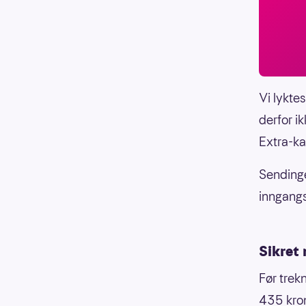
Vi lykte
derfor i
Extra-ka
Sendinge
inngang
Sikret 
Før trek
435 kron