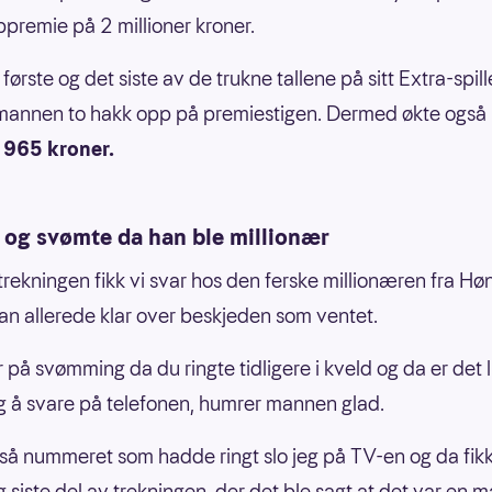
ppremie på 2 millioner kroner.
ørste og det siste av de trukne tallene på sitt Extra-spill
mannen to hakk opp på premiestigen. Dermed økte også
 965 kroner.
 og svømte da han ble millionær
-trekningen fikk vi svar hos den ferske millionæren fra Hø
an allerede klar over beskjeden som ventet.
 på svømming da du ringte tidligere i kveld og da er det li
g å svare på telefonen, humrer mannen glad.
 så nummeret som hadde ringt slo jeg på TV-en og da fikk
siste del av trekningen, der det ble sagt at det var en m