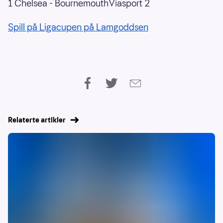
1 Chelsea - BournemouthViasport 2
Spill på Ligacupen på Lamgoddsen
Relaterte artikler