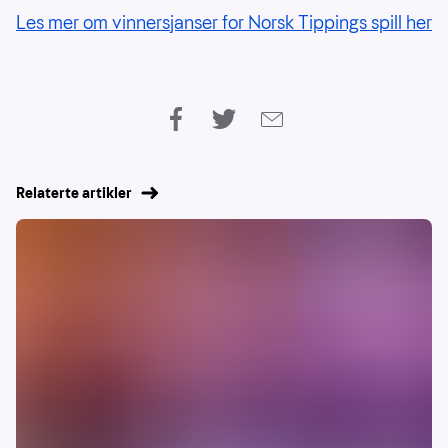
Les mer om vinnersjanser for Norsk Tippings spill her
Relaterte artikler