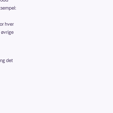
eksempel:
or hver
 øvrige
ang det