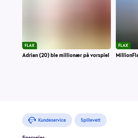
FLAX
FLAX
Adrian (20) ble millionær på vorspiel
MillionFl
Kundeservice
Spillevett
Snarveier