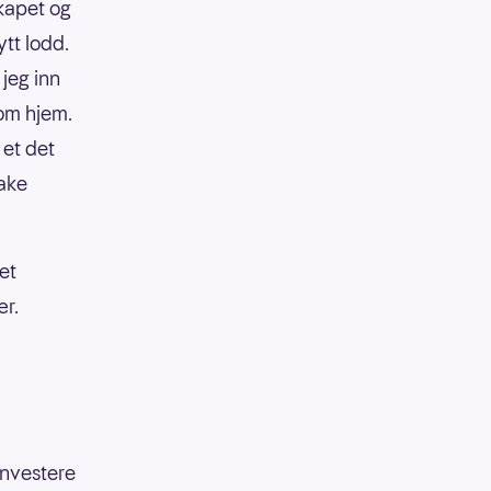
skapet og
ytt lodd.
 jeg inn
kom hjem.
 et det
bake
et
ær.
.
investere