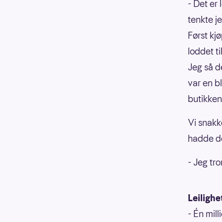
- Det er 
tenkte j
Først kjø
loddet ti
Jeg så de
var en b
butikken
Vi snakk
hadde de
- Jeg tro
Leilighe
- Én mil