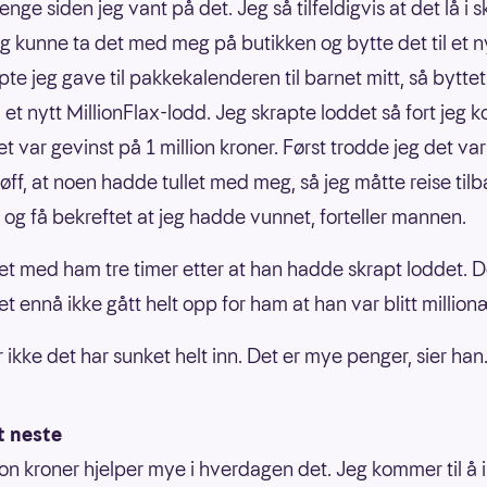
lenge siden jeg vant på det. Jeg så tilfeldigvis at det lå i 
eg kunne ta det med meg på butikken og bytte det til et n
pte jeg gave til pakkekalenderen til barnet mitt, så byttet
l et nytt MillionFlax-lodd. Jeg skrapte loddet så fort jeg 
t var gevinst på 1 million kroner. Først trodde jeg det var
løff, at noen hadde tullet med meg, så jeg måtte reise til
 og få bekreftet at jeg hadde vunnet, forteller mannen.
et med ham tre timer etter at han hadde skrapt loddet. D
t ennå ikke gått helt opp for ham at han var blitt million
r ikke det har sunket helt inn. Det er mye penger, sier han
t neste
lion kroner hjelper mye i hverdagen det. Jeg kommer til å 