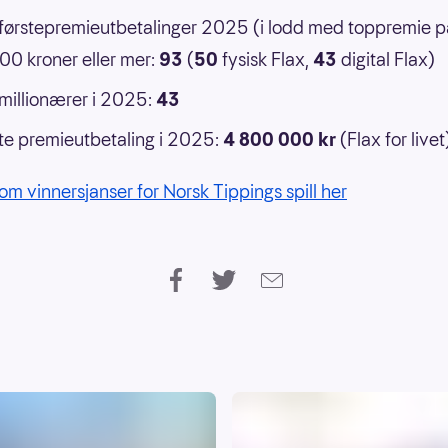
 førstepremieutbetalinger 2025 (i lodd med toppremie p
0 kroner eller mer:
93
(
50
fysisk Flax,
43
digital Flax)
 millionærer i 2025:
43
e premieutbetaling i 2025:
4 800 000 kr
(Flax for livet
om vinnersjanser for Norsk Tippings spill her