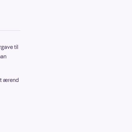
gave til
han
 et ærend