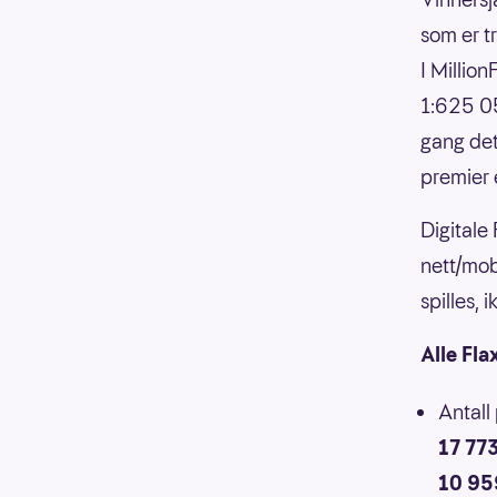
som er t
I Millio
1:625 05
gang det
premier 
Digitale
nett/mob
spilles,
Alle Fla
Antall
17 77
10 95