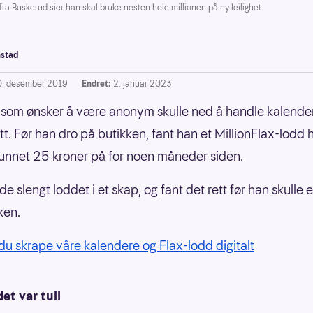
Buskerud sier han skal bruke nesten hele millionen på ny leilighet.
stad
0. desember 2019
Endret:
2. januar 2023
om ønsker å være anonym skulle ned å handle kalender
itt. Før han dro på butikken, fant han et MillionFlax-lodd 
nnet 25 kroner på for noen måneder siden.
e slengt loddet i et skap, og fant det rett før han skulle
ken.
du skrape våre kalendere og Flax-lodd digitalt
et var tull