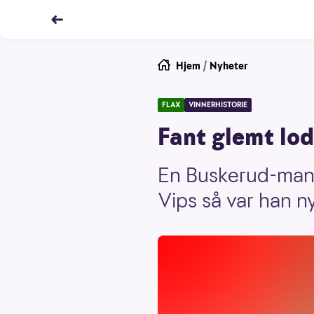
Hjem
/
Nyheter
FLAX
VINNERHISTORIE
Fant glemt lod
En Buskerud-mann 
Vips så var han n