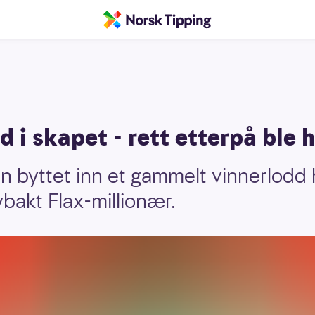
d i skapet - rett etterpå ble 
byttet inn et gammelt vinnerlodd h
ybakt Flax-millionær.