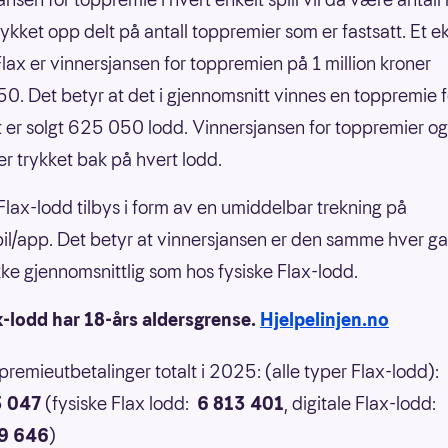
rykket opp delt på antall toppremier som er fastsatt. Et 
nFlax er vinnersjansen for toppremien på 1 million kroner
0. Det betyr at det i gjennomsnitt vinnes en toppremie f
 er solgt 625 050 lodd. Vinnersjansen for toppremier og
er trykket bak på hvert lodd.
 Flax-lodd tilbys i form av en umiddelbar trekning på
il/app. Det betyr at vinnersjansen er den samme hver g
 ikke gjennomsnittlig som hos fysiske Flax-lodd.
x-lodd har 18-års aldersgrense.
Hjelpelinjen.no
 premieutbetalinger totalt i 2025: (alle typer Flax-lodd):
3 047
(fysiske Flax lodd:
6 813 401
, digitale Flax-lodd:
9 646
)