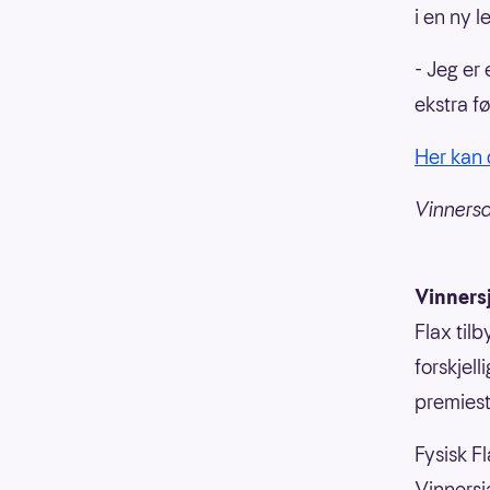
i en ny l
- Jeg er
ekstra fø
Her kan 
Vinnersa
Vinners
Flax til
forskjell
premiesti
Fysisk Fl
Vinnersja