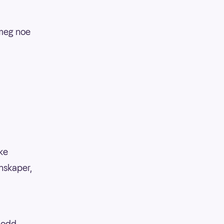
 meg noe
kke
enskaper,
 lodd