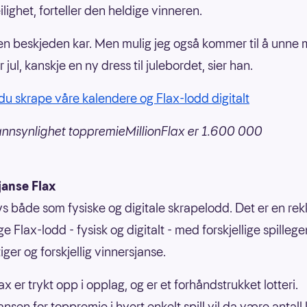
eilighet, forteller den heldige vinneren.
 en beskjeden kar. Men mulig jeg også kommer til å unne
r jul, kanskje en ny dress til julebordet, sier han.
du skrape våre kalendere og Flax-lodd digitalt
nnsynlighet toppremieMillionFlax er 1.600 000
janse Flax
bys både som fysiske og digitale skrapelodd. Det er en re
ige Flax-lodd - fysisk og digitalt - med forskjellige spilleg
ger og forskjellig vinnersjanse.
ax er trykt opp i opplag, og er et forhåndstrukket lotteri.
nsen for toppremie i hvert enkelt spill vil da være antall