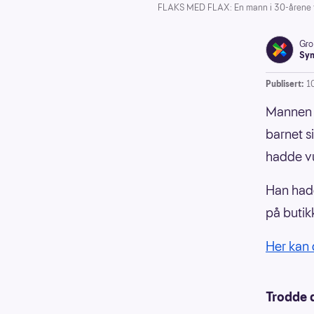
FLAKS MED FLAX: En mann i 30-årene fra 
Gro
Syn
Publisert:
1
Mannen s
barnet s
hadde vu
Han hadd
på butik
Her kan 
Trodde d