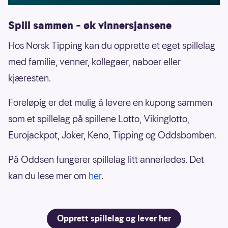
Spill sammen – øk vinnersjansene
Hos Norsk Tipping kan du opprette et eget spillelag
med familie, venner, kollegaer, naboer eller
kjæresten.
Foreløpig er det mulig å levere en kupong sammen
som et spillelag på spillene Lotto, Vikinglotto,
Eurojackpot, Joker, Keno, Tipping og Oddsbomben.
På Oddsen fungerer spillelag litt annerledes. Det
kan du lese mer om
her
.
Opprett spillelag og lever her