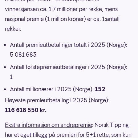
vinnersjansen ca. 1:7 millioner per rekke, mens
nasjonal premie (1 million kroner) er ca. 1:antall
rekker.
Antall premieutbetalinger totalt i 2025 (Norge):
5 081 683
Antall førstepremieutbetalinger i 2025 (Norge):
1
Antall millionærer i 2025 (Norge):
152
Høyeste premieutbetaling i 2025 (Norge):
116 618 550 kr.
Ekstra informasjon om andrepremie
: Norsk Tipping
har et eget tillegg på premien for 5+1 rette, som kun