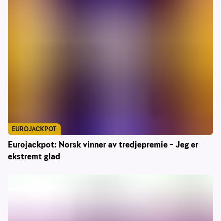
EUROJACKPOT
Eurojackpot: Norsk vinner av tredjepremie – Jeg er
ekstremt glad