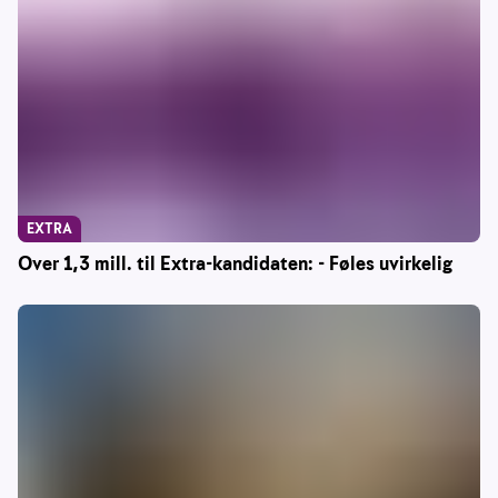
EXTRA
Over 1,3 mill. til Extra-kandidaten: - Føles uvirkelig