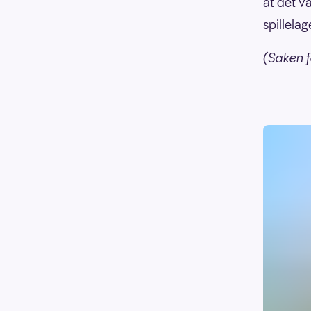
at det va
spillela
(Saken f