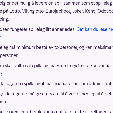
pig er det mulig å levere en spill sammen som et spillelag
ne på Lotto, Vikinglotto, Eurojackpot, Joker, Keno, Odd
ping.
sen fungerer spillelag litt annerledes.
Det kan du lese m
.
llelag må minimum bestå av to personer, og kan maksimal
personer.
om skal delta i et spillelag må være registrerte kunder ho
g.
deltagerne i spillelaget må inneha rollen som administrato
ge deltagerne må gi samtykke til å være med og til å beta
sen.
elle premier utbetales automatisk, direkte til deltagers k