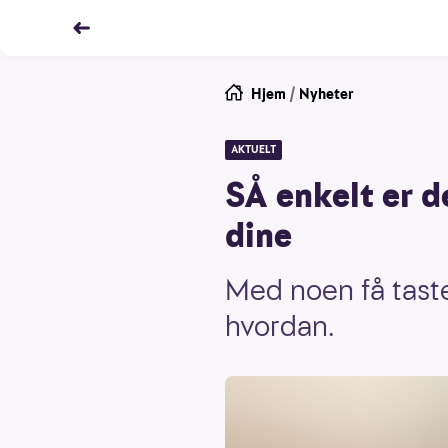
Hjem
/
Nyheter
AKTUELT
SÅ enkelt er d
dine
Med noen få taste
hvordan.