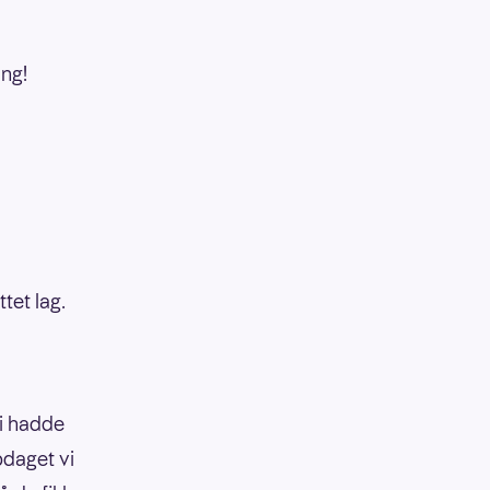
ang!
tet lag.
–
vi hadde
pdaget vi