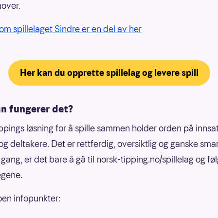
mover.
om spillelaget Sindre er en del av her
Her kan du opprette spillelag og levere spill
n fungerer det?
ppings løsning for å spille sammen holder orden på innsat
g deltakere. Det er rettferdig, oversiktlig og ganske smar
gang, er det bare å gå til norsk-tipping.no/spillelag og fø
egene.
oen infopunkter: