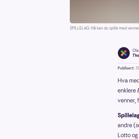
SPILLELAG: Nå kan du spille med vennen
Ola
Tho
Publisert:
3
Hva med å
enklere 
venner, f
Spillela
andre (s
Lotto og 