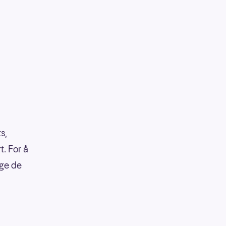
s,
t. For å
lge de