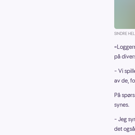
SINDRE HE
«Loggern
på divers
– Vi spil
av de, fo
På spørs
synes.
– Jeg sy
det også.