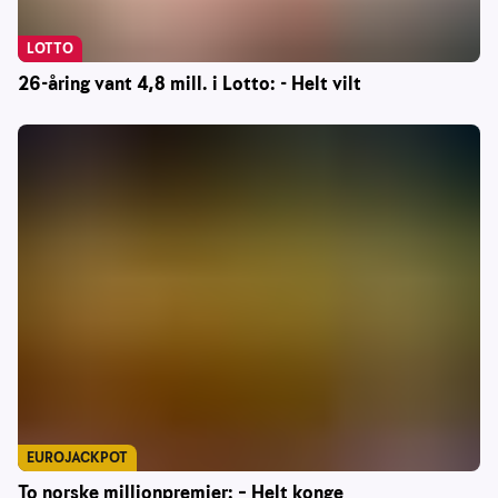
LOTTO
26-åring vant 4,8 mill. i Lotto: - Helt vilt
EUROJACKPOT
To norske millionpremier: – Helt konge