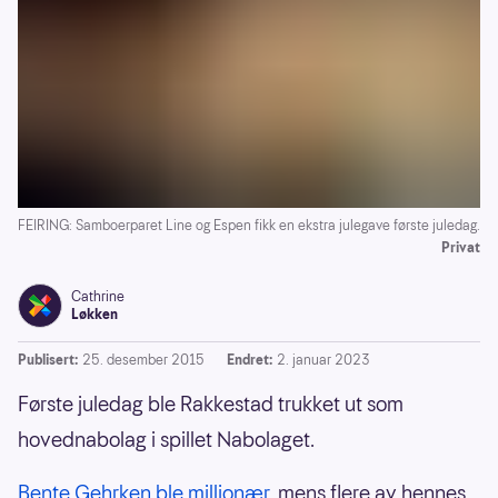
FEIRING: Samboerparet Line og Espen fikk en ekstra julegave første juledag.
Privat
Cathrine
Løkken
Publisert:
25. desember 2015
Endret:
2. januar 2023
Første juledag ble Rakkestad trukket ut som
hovednabolag i spillet Nabolaget.
Bente Gehrken ble millionær
, mens flere av hennes