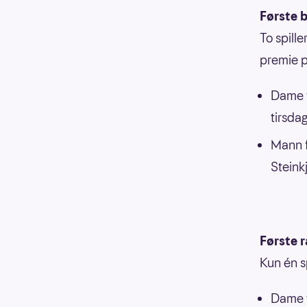
Første b
To spille
premie 
Dame f
tirsda
Mann f
Steink
Første 
Kun én s
Dame f