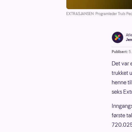
EXTRASJANSEN: Programleder Truls Peder
Atl
Jen
Publisert:
5
Det var 
trukket 
henne ti
seks Ext
Inngangs
første t
720.025 