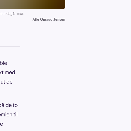
tirsdag 5. mai.
Atle Onsrud Jensen
ble
akt med
 ut de
på de to
mien til
te