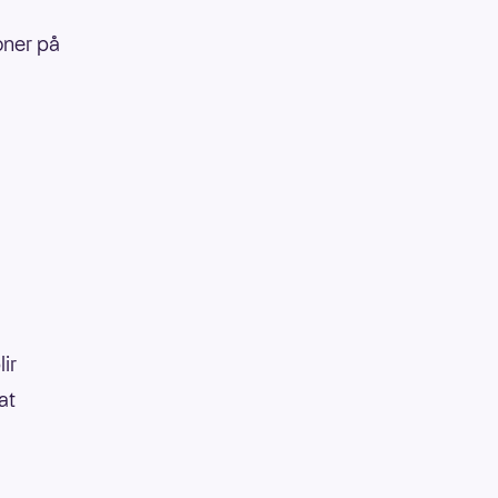
roner på
lir
at