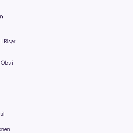
en
i Risør
 Obs i
il:
fonen