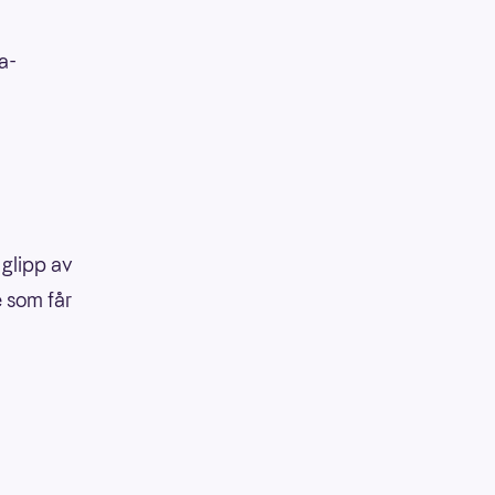
a-
 glipp av
e som får