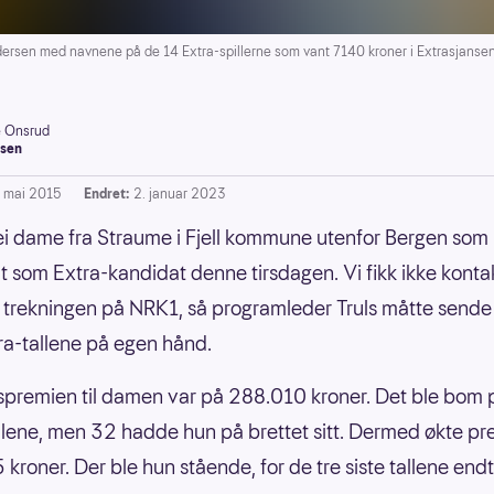
sen med navnene på de 14 Extra-spillerne som vant 7140 kroner i Extrasjansen 
e Onsrud
sen
. mai 2015
Endret:
2. januar 2023
ei dame fra Straume i Fjell kommune utenfor Bergen som 
ut som Extra-kandidat denne tirsdagen. Vi fikk ikke kont
l trekningen på NRK1, så programleder Truls måtte sende
ra-tallene på egen hånd.
premien til damen var på 288.010 kroner. Det ble bom 
allene, men 32 hadde hun på brettet sitt. Dermed økte pre
kroner. Der ble hun stående, for de tre siste tallene end