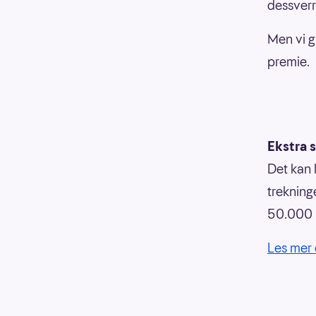
dessverr
Men vi g
premie.
Ekstra 
Det kan 
trekninge
50.000 k
Les mer 