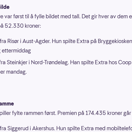
ilde
re var først til å fylle bildet med tall. Det gir hver av dem 
på 52.330 kroner:
ra Risør i Aust-Agder. Hun spilte Extra på Bryggekiosken 
g ettermiddag
ra Steinkjer i Nord-Trøndelag. Han spilte Extra hos Coop
jer mandag.
ramme
piller fylte rammen først. Premien på 174.435 kroner går t
ra Siggerud i Akershus. Hun spilte Extra med mobiltele