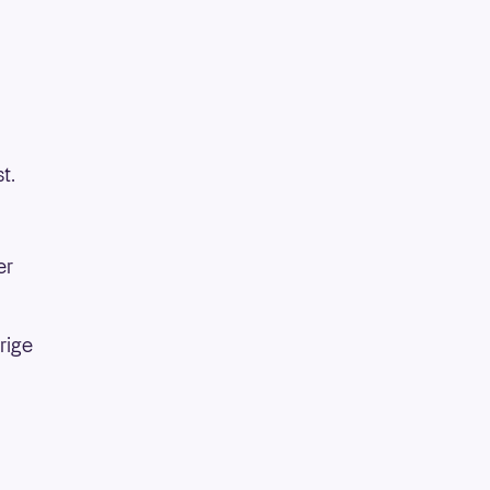
t.
er
rige