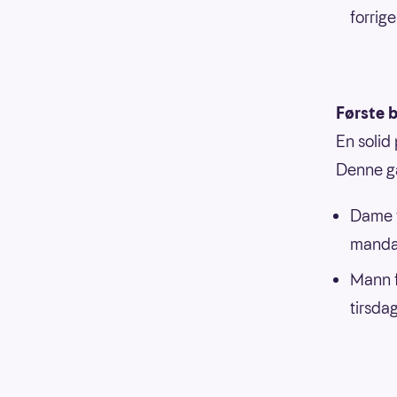
forrige
Første b
En solid 
Denne ga
Dame f
mand
Mann f
tirsda