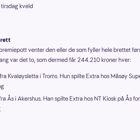
 tirsdag kveld
rett
premiepott venter den eller de som fyller hele brettet førs
ng var det to, som dermed får 244.210 kroner hver:
ra Kvaløysletta i Troms. Hun spilte Extra hos Måsøy Sup
ag
ra Ås i Akershus. Han spilte Extra hos NT Kiosk på Ås for
g