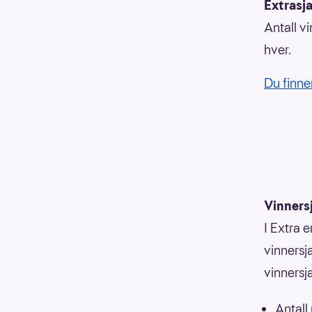
Extrasj
Antall vi
hver.
Du finne
Vinners
I Extra e
vinnersja
vinnersj
Antall