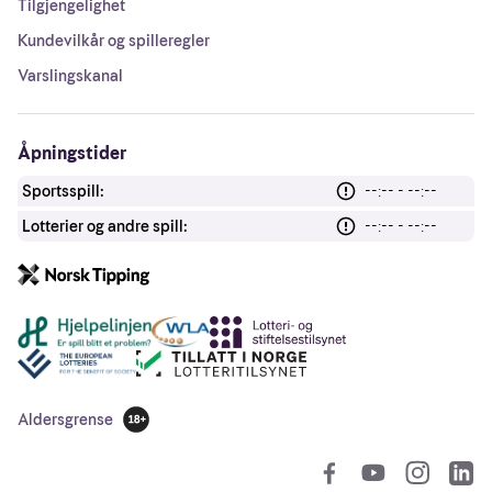
Tilgjengelighet
Kundevilkår og spilleregler
Varslingskanal
Åpningstider
Sportsspill:
--:-- - --:--
Lotterier og andre spill:
--:-- - --:--
Andre lenker
Aldersgrense
18 år