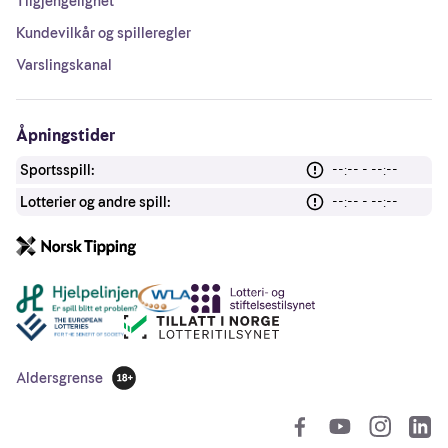
Tilgjengelighet
Kundevilkår og spilleregler
Varslingskanal
Åpningstider
Sportsspill:
--:-- - --:--
Lotterier og andre spill:
--:-- - --:--
Andre lenker
Aldersgrense
18 år
So