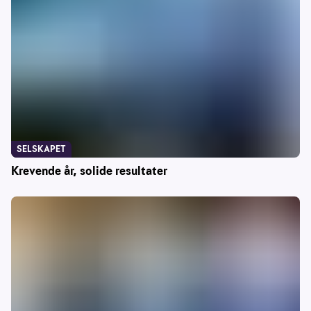
SELSKAPET
Krevende år, solide resultater