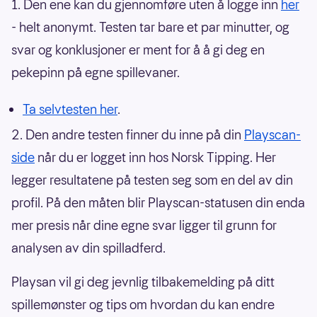
1. Den ene kan du gjennomføre uten å logge inn
her
- helt anonymt. Testen tar bare et par minutter, og
svar og konklusjoner er ment for å å gi deg en
pekepinn på egne spillevaner.
Ta selvtesten her
.
2. Den andre testen finner du inne på din
Playscan-
side
når du er logget inn hos Norsk Tipping. Her
legger resultatene på testen seg som en del av din
profil. På den måten blir Playscan-statusen din enda
mer presis når dine egne svar ligger til grunn for
analysen av din spilladferd.
Playsan vil gi deg jevnlig tilbakemelding på ditt
spillemønster og tips om hvordan du kan endre