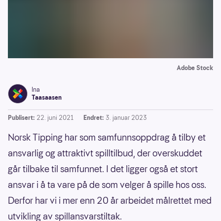
Adobe Stock
Ina
Taasaasen
Publisert:
22. juni 2021
Endret:
3. januar 2023
Norsk Tipping har som samfunnsoppdrag å tilby et
ansvarlig og attraktivt spilltilbud, der overskuddet
går tilbake til samfunnet. I det ligger også et stort
ansvar i å ta vare på de som velger å spille hos oss.
Derfor har vi i mer enn 20 år arbeidet målrettet med
utvikling av spillansvarstiltak.