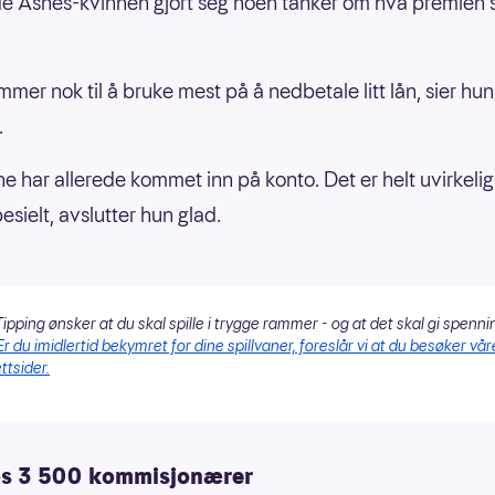
de Åsnes-kvinnen gjort seg noen tanker om hva premien 
mmer nok til å bruke mest på å nedbetale litt lån, sier hun
.
e har allerede kommet inn på konto. Det er helt uvirkelig
esielt, avslutter hun glad.
ipping ønsker at du skal spille i trygge rammer - og at det skal gi spenni
Er du imidlertid bekymret for dine spillvaner, foreslår vi at du besøker vår
ttsider.
os 3 500 kommisjonærer