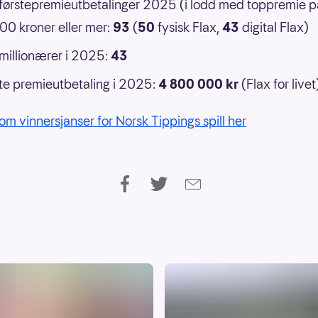
 førstepremieutbetalinger 2025 (i lodd med toppremie p
0 kroner eller mer:
93
(
50
fysisk Flax,
43
digital Flax)
 millionærer i 2025:
43
e premieutbetaling i 2025:
4 800 000 kr
(Flax for livet
om vinnersjanser for Norsk Tippings spill her