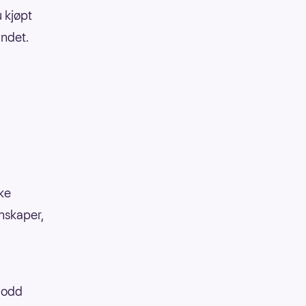
u kjøpt
andet.
kke
enskaper,
 lodd