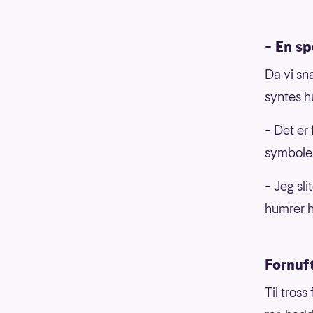
– En sp
Da vi sn
syntes h
– Det er 
symbole
– Jeg sli
humrer h
Fornuf
Til tross