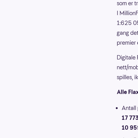
som er t
I Millio
1:625 05
gang det
premier 
Digitale
nett/mob
spilles,
Alle Fla
Antall
17 77
10 95