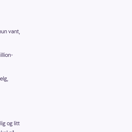
hun vant,
llion-
elg,
ig og litt