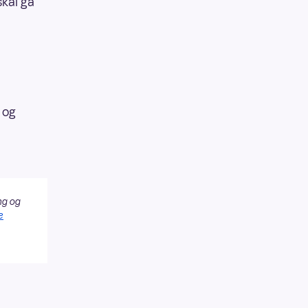
skal gå
 og
ng og
e