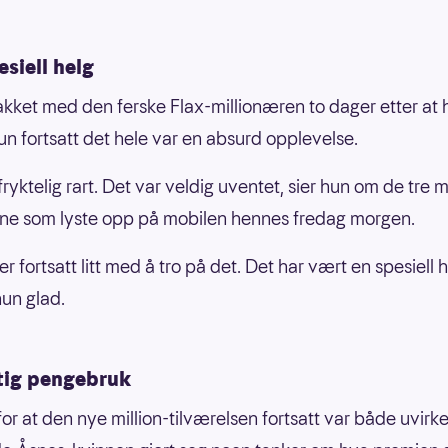
esiell helg
akket med den ferske Flax-millionæren to dager etter at 
un fortsatt det hele var en absurd opplevelse.
fryktelig rart. Det var veldig uventet, sier hun om de tre mi
ne som lyste opp på mobilen hennes fredag morgen.
ter fortsatt litt med å tro på det. Det har vært en spesiell h
un glad.
tig pengebruk
 for at den nye million-tilværelsen fortsatt var både uvirkel