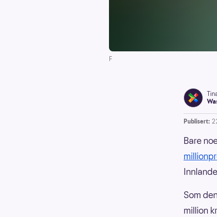
F
Tin
Was
Publisert:
2
Bare noe
millionp
Innlandet
Som den 
million k