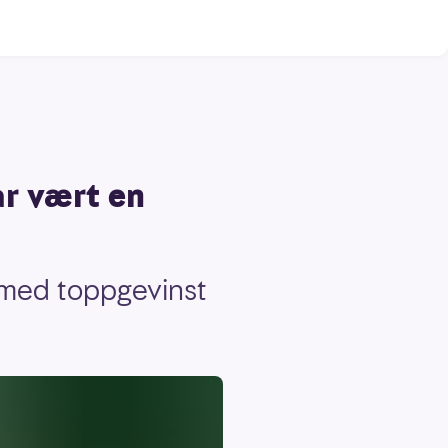
ar vært en
n med toppgevinst