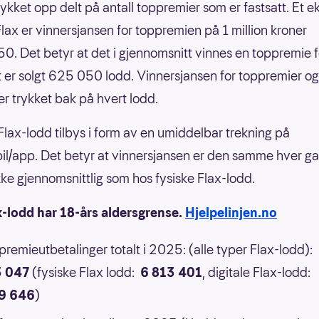
rykket opp delt på antall toppremier som er fastsatt. Et 
nFlax er vinnersjansen for toppremien på 1 million kroner
0. Det betyr at det i gjennomsnitt vinnes en toppremie f
 er solgt 625 050 lodd. Vinnersjansen for toppremier og
er trykket bak på hvert lodd.
 Flax-lodd tilbys i form av en umiddelbar trekning på
il/app. Det betyr at vinnersjansen er den samme hver g
 ikke gjennomsnittlig som hos fysiske Flax-lodd.
x-lodd har 18-års aldersgrense.
Hjelpelinjen.no
 premieutbetalinger totalt i 2025: (alle typer Flax-lodd):
3 047
(fysiske Flax lodd:
6 813 401
, digitale Flax-lodd:
9 646
)