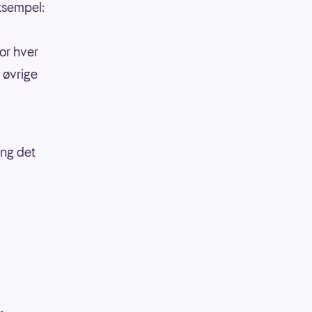
eksempel:
or hver
 øvrige
ang det