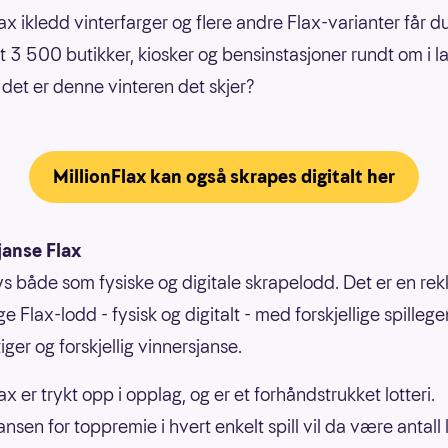
ax ikledd vinterfarger og flere andre Flax-varianter får d
t 3 500 butikker, kiosker og bensinstasjoner rundt om i l
det er denne vinteren det skjer?
MillionFlax kan også skrapes digitalt her
janse Flax
bys både som fysiske og digitale skrapelodd. Det er en re
ige Flax-lodd - fysisk og digitalt - med forskjellige spilleg
ger og forskjellig vinnersjanse.
ax er trykt opp i opplag, og er et forhåndstrukket lotteri.
nsen for toppremie i hvert enkelt spill vil da være antall