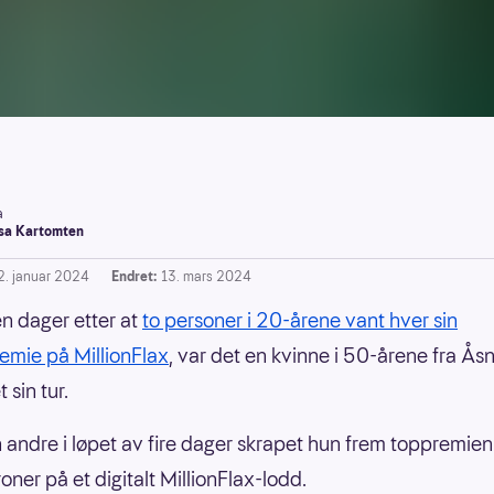
a
a Kartomten
2. januar 2024
Endret:
13. mars 2024
n dager etter at
to personer i 20-årene vant hver sin
remie på MillionFlax
, var det en kvinne i 50-årene fra Åsn
 sin tur.
andre i løpet av fire dager skrapet hun frem toppremien
roner på et digitalt MillionFlax-lodd.