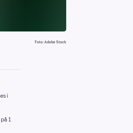
Foto: Adobe Stock
es i
 på 1