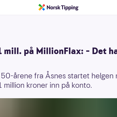
 mill. på MillionFlax: – Det h
i 50-årene fra Åsnes startet helge
1 million kroner inn på konto.