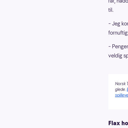
rar, had
til.
– Jeg ko
fornuftig
– Pengen
veldig sp
Norsk T
glede.
spilleve
Flax h