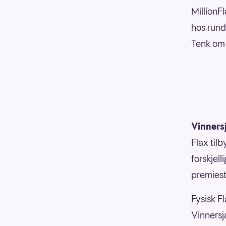
MillionFl
hos rund
Tenk om 
Vinners
Flax til
forskjell
premiesti
Fysisk Fl
Vinnersja