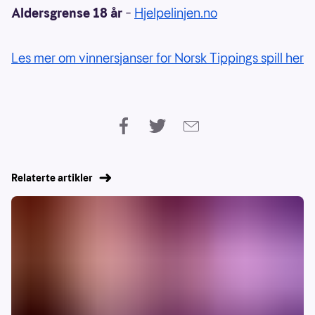
Aldersgrense 18 år
–
Hjelpelinjen.no
Les mer om vinnersjanser for Norsk Tippings spill her
Relaterte artikler