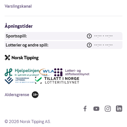
Varslingskanal
Åpningstider
Sportsspill:
--:-- - --:--
Lotterier og andre spill:
--:-- - --:--
Andre lenker
Aldersgrense
18 år
So
©
2026
Norsk Tipping AS.