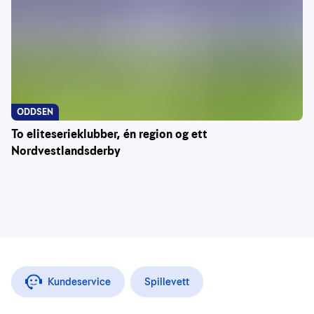
ODDSEN
To eliteserieklubber, én region og ett
Nordvestlandsderby
Kundeservice
Spillevett