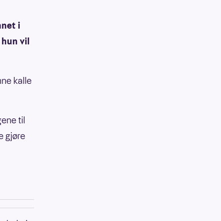
net i
 hun vil
nne kalle
ene til
e gjøre