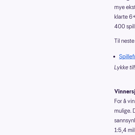
mye ekst
klarte 6
400 spil
Til neste
Spillef
Lykke til!
Vinners
For å vin
mulige. 
sannsynli
1:5,4 mi