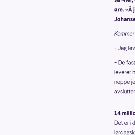
øre. «Å 
Johans
Kommer du
– Jeg le
– De fas
leverer h
neppe je
avslutter
14 milli
Det er i
lørdagsk