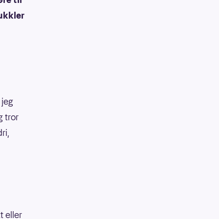
lukkler
 jeg
g tror
ri,
 eller