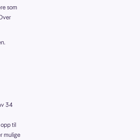
ere som
 Over
en.
 av 34
opp til
er mulige