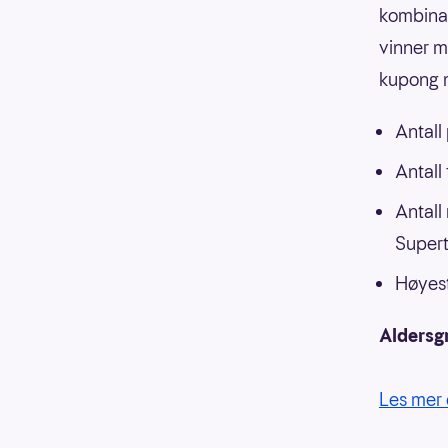
kombinasj
vinner m
kupong m
Antall
Antall
Antall
Supert
Høyest
Aldersg
Les mer 