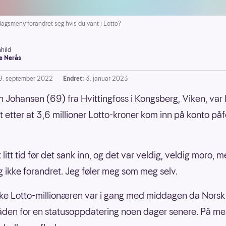
gsmeny forandret seg hvis du vant i Lotto?
hild
e Nerås
9. september 2022
Endret:
3. januar 2023
an Johansen (69) fra Hvittingfoss i Kongsberg, Viken, var l
t etter at 3,6 millioner Lotto-kroner kom inn på konto på
 litt tid før det sank inn, og det var veldig, veldig moro, m
g ikke forandret. Jeg føler meg som meg selv.
ke Lotto-millionæren var i gang med middagen da Norsk
råden for en statusoppdatering noen dager senere. På m