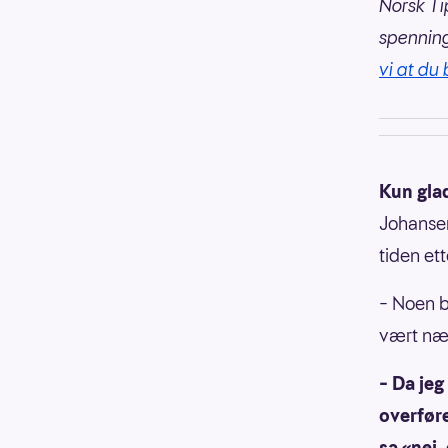
Norsk Ti
spennin
vi at du 
Kun gla
Johansen
tiden ett
– Noen bl
vært nær
– Da jeg
overfør
sa «nei,