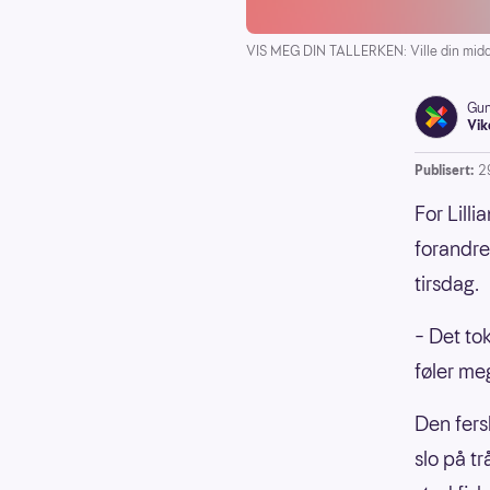
VIS MEG DIN TALLERKEN: Ville din midda
Gun
Vik
Publisert:
2
For Lilli
forandre
tirsdag.
– Det tok
føler me
Den fers
slo på t