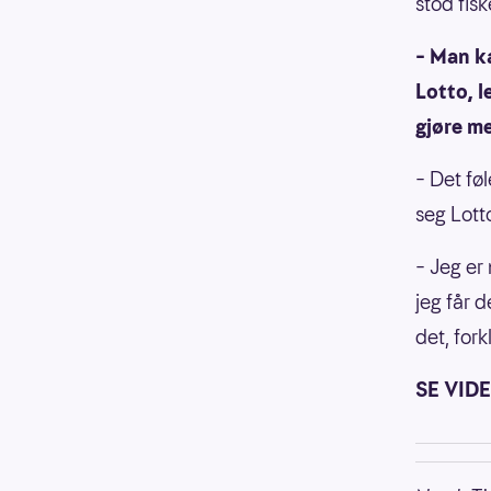
stod fisk
– Man ka
Lotto, l
gjøre m
– Det fø
seg Lott
– Jeg er
jeg får d
det, fork
SE VID