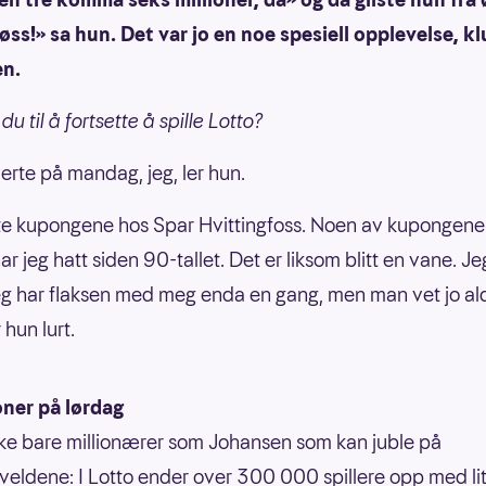
jøss!» sa hun. Det var jo en noe spesiell opplevelse, k
en.
 til å fortsette å spille Lotto?
verte på mandag, jeg, ler hun.
te kupongene hos Spar Hvittingfoss. Noen av kupongene
ar jeg hatt siden 90-tallet. Det er liksom blitt en vane. Je
g har flaksen med meg enda en gang, men man vet jo ald
 hun lurt.
oner på lørdag
kke bare millionærer som Johansen som kan juble på
veldene: I Lotto ender over 300 000 spillere opp med litt