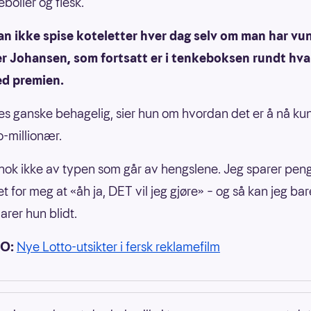
eboller og flesk.
n ikke spise koteletter hver dag selv om man har vun
er Johansen, som fortsatt er i tenkeboksen rundt hva
ed premien.
les ganske behagelig, sier hun om hvordan det er å nå ku
o-millionær.
 nok ikke av typen som går av hengslene. Jeg sparer peng
et for meg at «åh ja, DET vil jeg gjøre» – og så kan jeg bar
larer hun blidt.
EO:
Nye Lotto-utsikter i fersk reklamefilm