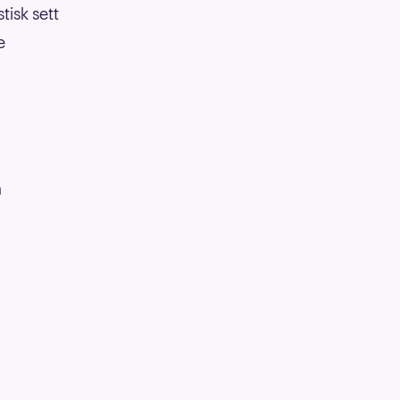
tisk sett
e
å