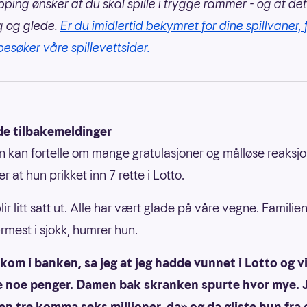
pping ønsker at du skal spille i trygge rammer - og at det
g og glede.
Er du imidlertid bekymret for dine spillvaner, 
besøker våre spillevettsider.
de tilbakemeldinger
 kan fortelle om mange gratulasjoner og målløse reaksjo
er at hun prikket inn 7 rette i Lotto.
ir litt satt ut. Alle har vært glade på våre vegne. Familie
mest i sjokk, humrer hun.
 kom i banken, sa jeg at jeg hadde vunnet i Lotto og vi
e noe penger. Damen bak skranken spurte hvor mye. 
 en tre komma seks millioner, da» og da gliste hun fra ø