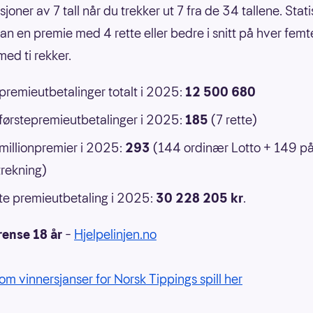
oner av 7 tall når du trekker ut 7 fra de 34 tallene. Statis
an en premie med 4 rette eller bedre i snitt på hver femt
ed ti rekker.
 premieutbetalinger totalt i 2025:
12 500 680
 førstepremieutbetalinger i 2025:
185
(7 rette)
 millionpremier i 2025:
293
(144 ordinær Lotto + 149 p
rekning)
e premieutbetaling i 2025:
30 228 205 kr
.
rense 18 år
–
Hjelpelinjen.no
om vinnersjanser for Norsk Tippings spill her