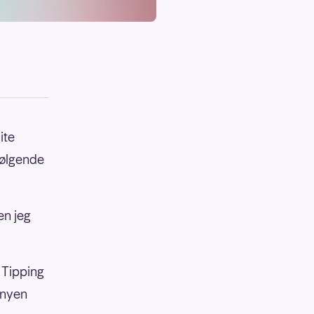
ite
følgende
en jeg
 Tipping
enyen