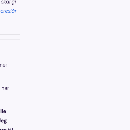
 skal gi
foreslår
ner i
n har
lle
Jeg
re til