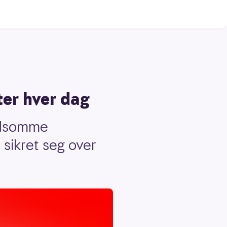
ter hver dag
oldsomme
 sikret seg over