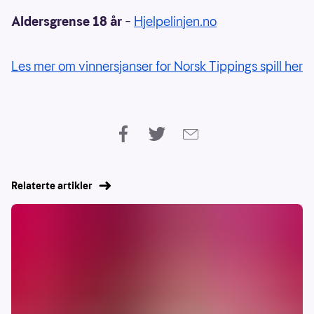
Aldersgrense 18 år
–
Hjelpelinjen.no
Les mer om vinnersjanser for Norsk Tippings spill her
Relaterte artikler