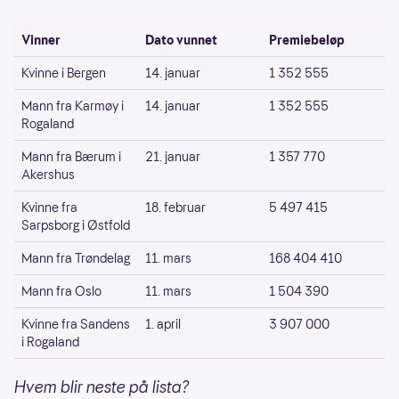
Vinner
Dato vunnet
Premiebeløp
Kvinne i Bergen
14. januar
1 352 555
Mann fra Karmøy i
14. januar
1 352 555
Rogaland
Mann fra Bærum i
21. januar
1 357 770
Akershus
Kvinne fra
18. februar
5 497 415
Sarpsborg i Østfold
Mann fra Trøndelag
11. mars
168 404 410
Mann fra Oslo
11. mars
1 504 390
Kvinne fra Sandens
1. april
3 907 000
i Rogaland
Hvem blir neste på lista?