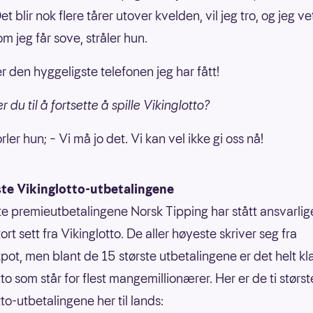
Det blir nok flere tårer utover kvelden, vil jeg tro, og jeg v
m jeg får sove, stråler hun.
r den hyggeligste telefonen jeg har fått!
du til å fortsette å spille Vikinglotto?
orler hun; – Vi må jo det. Vi kan vel ikke gi oss nå!
ste Vikinglotto-utbetalingene
te premieutbetalingene Norsk Tipping har stått ansvarlige
tort sett fra Vikinglotto. De aller høyeste skriver seg fra
pot, men blant de 15 største utbetalingene er det helt kla
to som står for flest mangemillionærer. Her er de ti størst
to-utbetalingene her til lands: