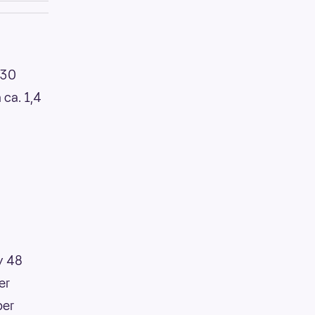
 30
 ca. 1,4
av 48
er
per