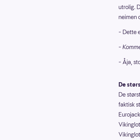
utrolig. 
neimen o
– Dette e
– Kommer 
– Åja, st
De stør
De størs
faktisk s
Eurojack
Vikinglot
Vikinglot