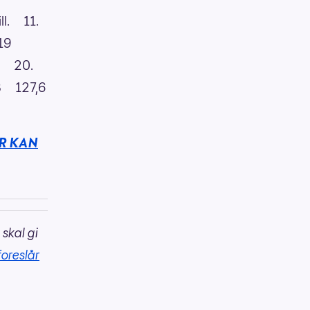
ll. 11.
 2019
l. 20.
18 127,6
R KAN
 skal gi
foreslår