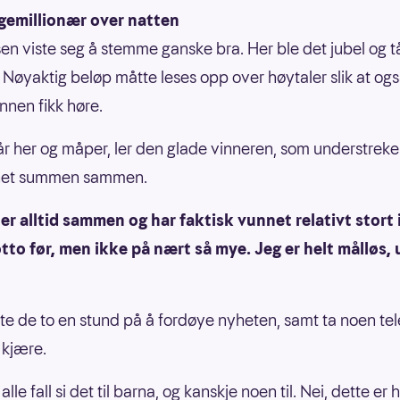
gemillionær over natten
en viste seg å stemme ganske bra. Her ble det jubel og 
 Nøyaktig beløp måtte leses opp over høytaler slik at og
nen fikk høre.
år her og måper, ler den glade vinneren, som understreke
net summen sammen.
ller alltid sammen og har faktisk vunnet relativt stort 
tto før, men ikke på nært så mye. Jeg er helt målløs, 
te de to en stund på å fordøye nyheten, samt ta noen tele
 kjære.
 alle fall si det til barna, og kanskje noen til. Nei, dette er h