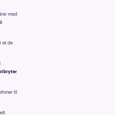
tårer med
så
r at de
i
utbryter
foner til
elt