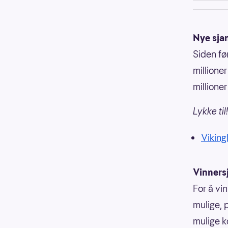
Nye sja
Siden fø
millioner
millioner
Lykke til!
Vikingl
Vinners
For å vin
mulige, p
mulige k