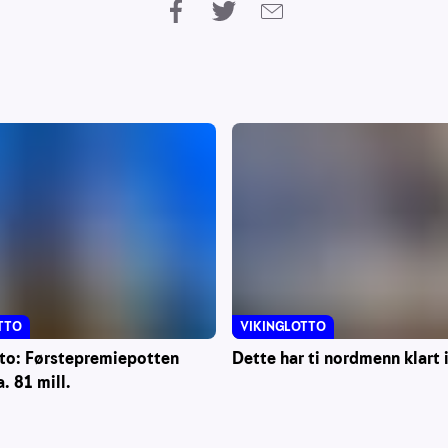
TTO
VIKINGLOTTO
tto: Førstepremiepotten
Dette har ti nordmenn klart
a. 81 mill.