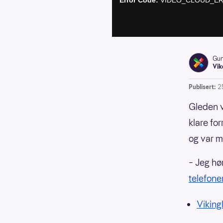
Gun
Vik
Publisert:
2
Gleden v
klare fo
og var me
– Jeg hø
telefone
Vikingl