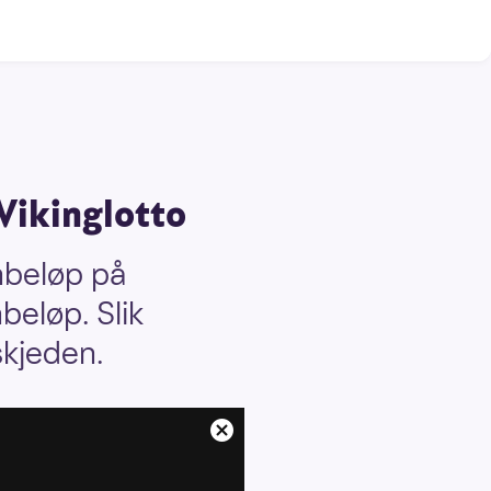
 Vikinglotto
onbeløp på
nbeløp. Slik
skjeden.