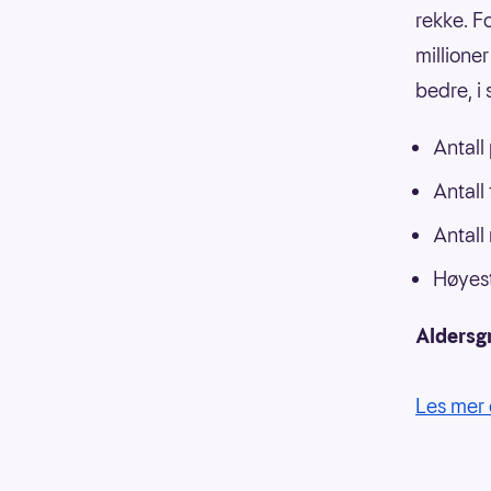
rekke. F
millioner
bedre, i
Antall
Antall
Antall
Høyest
Aldersg
Les mer 