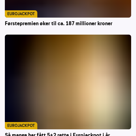
EUROJACKPOT
Førstepremien øker til ca. 187 millioner kroner
EUROJACKPOT
Så mange har fått 5+2 rette i Eurojackpot i år