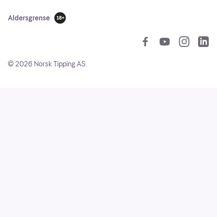
Aldersgrense
18 år
So
©
2026
Norsk Tipping AS.