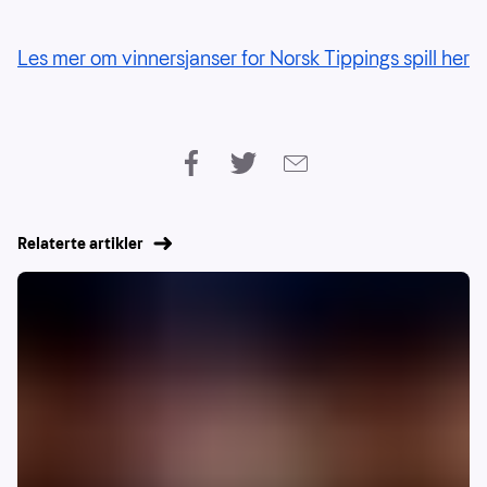
Les mer om vinnersjanser for Norsk Tippings spill her
Relaterte artikler