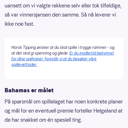
uansett om vi valgte rekkene selv eller tok tilfeldige,
så var vinnersjansen den samme. Så nå leverer vi
ikke noe fast.
Norsk Tipping ønsker at du skal spille i trygge rammer - og
at det skal gi spenning og glede.
Er du imidlertid bekymret
for dine spillvaner, foreslår vi at du besøker våre
spillevettsider.
Bahamas er målet
På spørsmål om spillelaget har noen konkrete planer
og mål for en eventuell premie forteller Helgeland at
de har snakket om én spesiell ting.