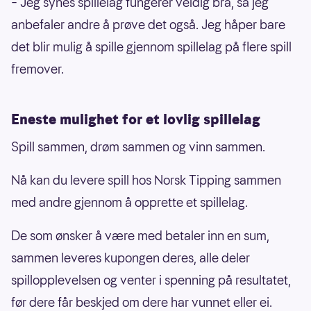
– Jeg synes spillelag fungerer veldig bra, så jeg
anbefaler andre å prøve det også. Jeg håper bare
det blir mulig å spille gjennom spillelag på flere spill
fremover.
Eneste mulighet for et lovlig spillelag
Spill sammen, drøm sammen og vinn sammen.
Nå kan du levere spill hos Norsk Tipping sammen
med andre gjennom å opprette et spillelag.
De som ønsker å være med betaler inn en sum,
sammen leveres kupongen deres, alle deler
spillopplevelsen og venter i spenning på resultatet,
før dere får beskjed om dere har vunnet eller ei.