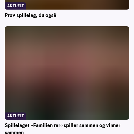
AKTUELT
Prøv spillelag, du også
AKTUELT
Spillelaget «Familien rar» spiller sammen og vinner
sammen