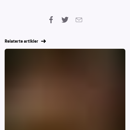
Relaterte artikler