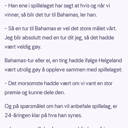
– Han ene i spillelaget har sagt at hvis og når vi
vinner, så blir det tur til Bahamas, ler han.
– Så en tur til Bahamas er vel det store målet vårt.
Jeg blir absolutt med en tur dit jeg, så det hadde
vært veldig gøy.
Bahamas-tur eller ei, en ting hadde ifølge Helgeland
vært utrolig gøy å oppleve sammen med spillelaget:
– Det morsomste hadde vært om vi vant en stor
premie og kunne dele den.
Og på spørsmålet om han vil anbefale spillelag, er
24-åringen klar på hva han synes.