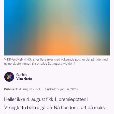
VIKING-SPENNING: Etter flere uker med voksende pott, er det på tide med
ny norsk storvinner. Blir onsdag 11. august kvelden?
Gunhild
Vike Nerås
Publisert:
9. august 2021
Endret:
3. januar 2023
Heller ikke 4. august fikk 1. premiepotten i
Vikinglotto bein å gå på. Nå har den stått på maks i