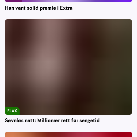
Han vant solid premie i Extra
FLAX
Søvnløs natt: Millionær rett før sengetid