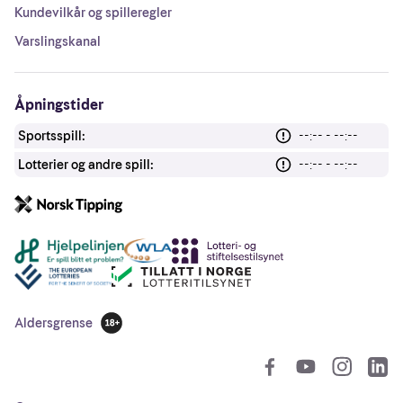
Kundevilkår og spilleregler
Varslingskanal
Åpningstider
Sportsspill:
--:-- - --:--
Lotterier og andre spill:
--:-- - --:--
Andre lenker
Aldersgrense
18 år
So