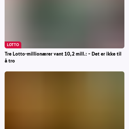
LOTTO
Tre Lotto-millionærer vant 10,2 mill.: – Det er ikke til
å tro