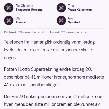
Pie-Christine
Tina
Skagsoset Norseng
Wasa Kartomten
Ola
Gro
Thorset
Synstad
Publisert:
20. desember 2025
Endret:
22. desember 2025
Telefonen fra Hamar gikk ordentlig varm lørdag
kveld, da
en rekke ferske millionvinnere skulle
ringes.
Potten i Lotto Supertrekning endte lørdag 20.
desember på 41 millioner kroner, som som medførte
41 ekstra millionutbetalinger.
Det var 40 enkeltpersoner som vant 1 million kroner
hver, mens den siste millionpremien ble vunnet av