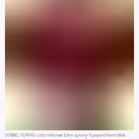
DOBBEL FEIRING: Lotto-millionær Edvin og kona Yupapond feiret både