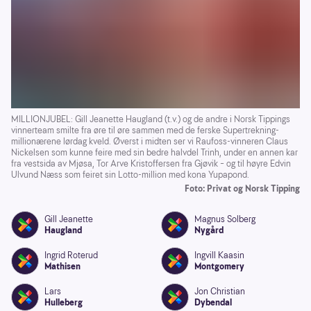
MILLIONJUBEL: Gill Jeanette Haugland (t.v.) og de andre i Norsk Tippings
vinnerteam smilte fra øre til øre sammen med de ferske Supertrekning-
millionærene lørdag kveld. Øverst i midten ser vi Raufoss-vinneren Claus
Nickelsen som kunne feire med sin bedre halvdel Trinh, under en annen kar
fra vestsida av Mjøsa, Tor Arve Kristoffersen fra Gjøvik – og til høyre Edvin
Ulvund Næss som feiret sin Lotto-million med kona Yupapond.
Foto: Privat og Norsk Tipping
Gill Jeanette
Magnus Solberg
Haugland
Nygård
Ingrid Roterud
Ingvill Kaasin
Mathisen
Montgomery
Lars
Jon Christian
Hulleberg
Dybendal