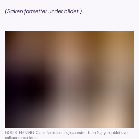
(Saken fortsetter under bildet.)
GOD STEMNING: Claus Nickelsen og kjæresten Trinh Nguyen jublet over
millionpremie før jul.