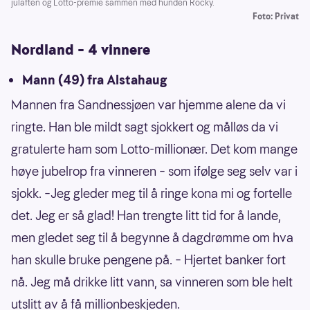
julaften og Lotto-premie sammen med hunden Rocky.
Foto: Privat
Nordland – 4 vinnere
Mann (49) fra Alstahaug
Mannen fra Sandnessjøen var hjemme alene da vi
ringte. Han ble mildt sagt sjokkert og målløs da vi
gratulerte ham som Lotto-millionær. Det kom mange
høye jubelrop fra vinneren – som ifølge seg selv var i
sjokk. –Jeg gleder meg til å ringe kona mi og fortelle
det. Jeg er så glad! Han trengte litt tid for å lande,
men gledet seg til å begynne å dagdrømme om hva
han skulle bruke pengene på. – Hjertet banker fort
nå. Jeg må drikke litt vann, sa vinneren som ble helt
utslitt av å få millionbeskjeden.