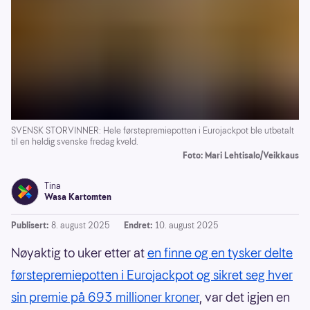
SVENSK STORVINNER: Hele førstepremiepotten i Eurojackpot ble utbetalt
til en heldig svenske fredag kveld.
Foto: Mari Lehtisalo/Veikkaus
Tina
Wasa Kartomten
Publisert:
8. august 2025
Endret:
10. august 2025
Nøyaktig to uker etter at
en finne og en tysker delte
førstepremiepotten i Eurojackpot og sikret seg hver
sin premie på 693 millioner kroner
, var det igjen en