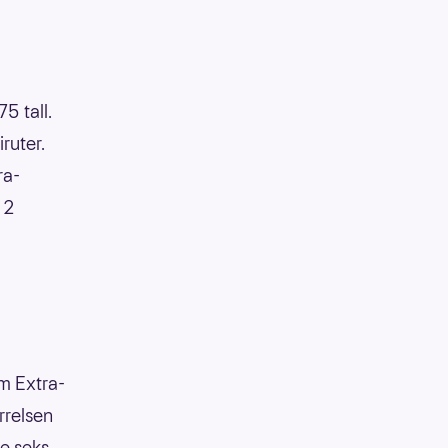
75 tall.
iruter.
ra-
 2
om Extra-
ørrelsen
se seks