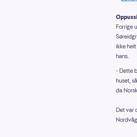
Oppussi
Forrige 
Søreidgr
ikke hel
hans.
- Dette b
huset, s
da Norsk
Det var 
Nordvåge