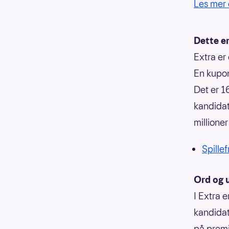
Les mer 
Dette er
Extra er 
En kupong
Det er 1
kandidat
millioner
Spillef
Ord og u
I Extra e
kandidat,
på premi