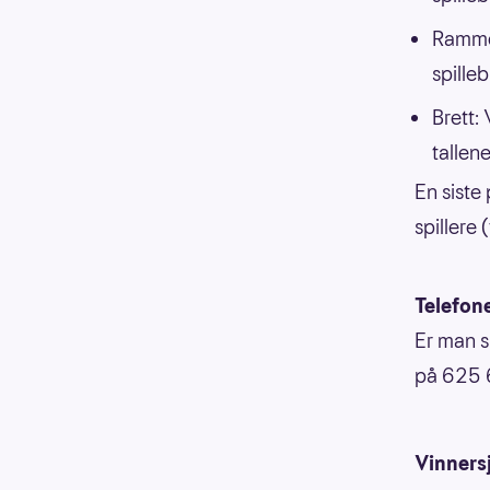
Ramme:
spilleb
Brett: 
tallene
En siste 
spillere 
Telefon
Er man s
på 625 
Vinners