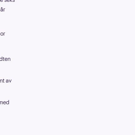
får
vor
idten
ant av
t med