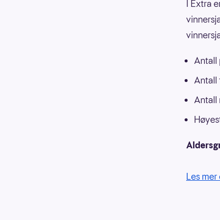
I Extra e
vinnersja
vinnersj
Antall
Antall
Antall
Høyest
Aldersg
Les mer 