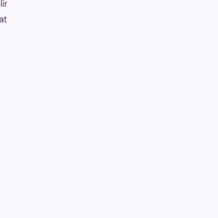
lir
at