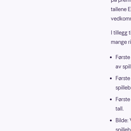
tallene E
vedkom
I tillegg
mange ri
Første 
av spil
Første
spilleb
Første 
tall.
Bilde:
spilleb