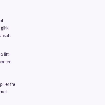
mt
 gikk
ansett
 litt i
inneren
iller fra
oret.