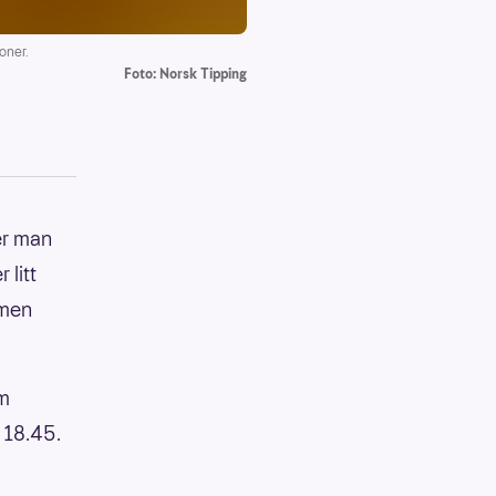
oner.
Foto: Norsk Tipping
er man
 litt
rmen
em
. 18.45.