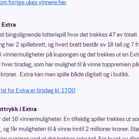
om forrige ukes vinnere her
.
 Extra
et bingolignende lotterispill hvor det trekkes 47 av totalt 
 har 2 spillebrett, og hvert brett består av 18 tall og 7 fr
6 vinnermuligheter på kupongen og det trekkes ut en Ext
 hver tirsdag, som har mulighet til å vinne toppremien på
 kroner. Extra kan man spille både digitalt og i butikk.
rist for Extra er tirsdag kl. 17.00
ttrykk i Extra
r det 16 vinnermuligheter. En tilfeldig spiller trekkes ut s
 og får muligheten til å vinne inntil 2 millioner kroner. St
en avgjøres ved at det trekkes seks tall. For hvert av dis