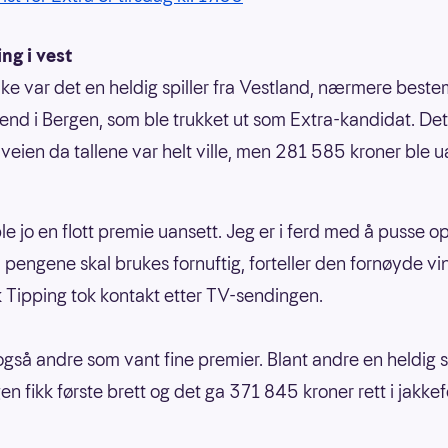
ng i vest
uke var det en heldig spiller fra Vestland, nærmere beste
end i Bergen, som ble trukket ut som Extra-kandidat. Det
t veien da tallene var helt ville, men 281 585 kroner ble u
le jo en flott premie uansett. Jeg er i ferd med å pusse opp
å pengene skal brukes fornuftig, forteller den fornøyde v
 Tipping tok kontakt etter TV-sendingen.
også andre som vant fine premier. Blant andre en heldig sp
n fikk første brett og det ga 371 845 kroner rett i jakkef