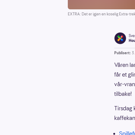
EXTRA: Det er igjen en koselig Extra-trek
Sve
Ho
Publisert:
3
Våren la
får et g
vår-vran
tilbake!
Tirsdag 
kaffekan
Spillef