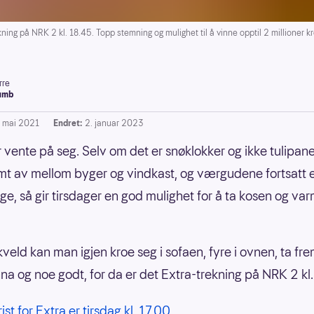
ning på NRK 2 kl. 18.45. Topp stemning og mulighet til å vinne opptil 2 millioner kr
rre
umb
. mai 2021
Endret:
2. januar 2023
r vente på seg. Selv om det er snøklokker og ikke tulipan
limt av mellom byger og vindkast, og værgudene fortsatt er
ge, så gir tirsdager en god mulighet for å ta kosen og va
kveld kan man igjen kroe seg i sofaen, fyre i ovnen, ta fr
na og noe godt, for da er det Extra-trekning på NRK 2 kl
rist for Extra er tirsdag kl. 17.00