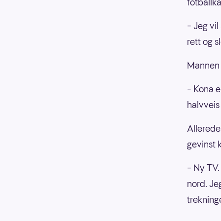
fotballk
– Jeg vi
rett og s
Mannen f
– Kona er
halvveis
Allerede
gevinst k
– Ny TV. 
nord. Je
trekning