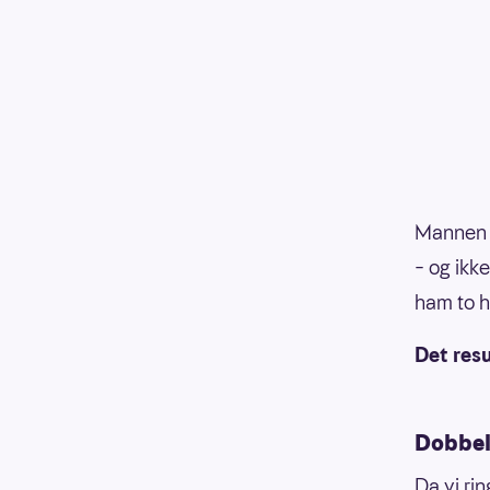
Mannen f
– og ikke
ham to h
Det resu
Dobbel
Da vi ri