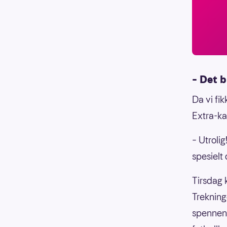
– Det b
Da vi fi
Extra-ka
– Utrolig
spesielt 
Tirsdag 
Trekning
spennend