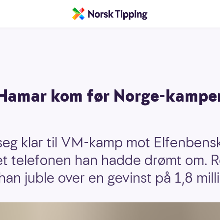
 Hamar kom før Norge-kampen
eg klar til VM-kamp mot Elfenbensk
et telefonen han hadde drømt om. Re
an juble over en gevinst på 1,8 mill