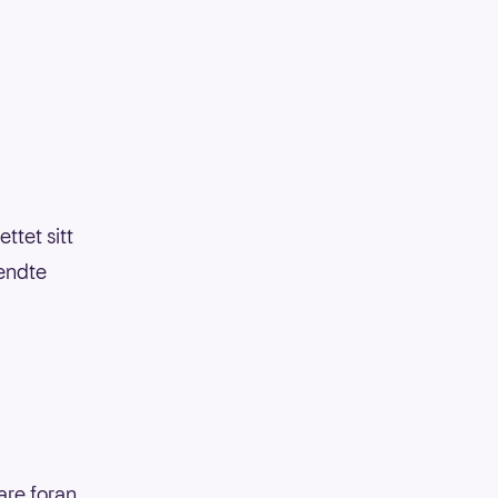
ttet sitt
sendte
are foran