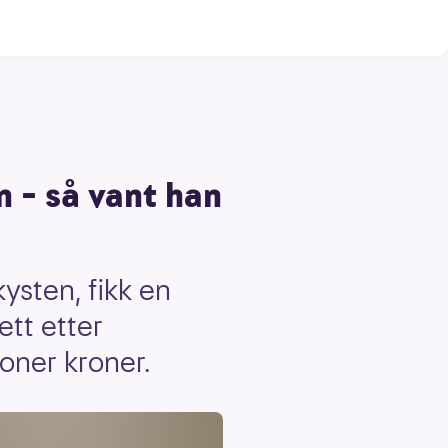
 – så vant han
ysten, fikk en
tt etter
ioner kroner.