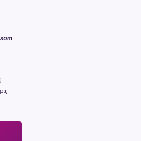
e som
å
pps,