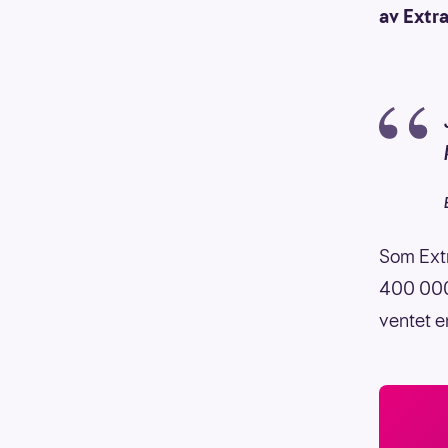
av Extr
Som Extr
400 000 k
ventet e