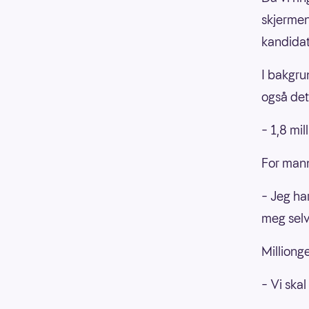
skjermen
kandida
I bakgru
også det 
– 1,8 mil
For mann
– Jeg ha
meg selv
Millionge
– Vi skal