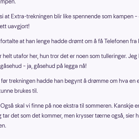
ampen.
l si at Extra-trekningen blir like spennende som kampen – 
lett uavgjort!
ortalte at han lenge hadde drømt om å få Telefonen fra
 helt utafor her, hun tror det er noen som tulleringer. Jeg
 gåsehud – ja, gåsehud på legga nå!
 før trekningen hadde han begynt å drømme om hva en e
unne brukes til.
Også skal vi finne på noe ekstra til sommeren. Kanskje en 
g tar det som det kommer, men krysser tærne også, sier h
en.