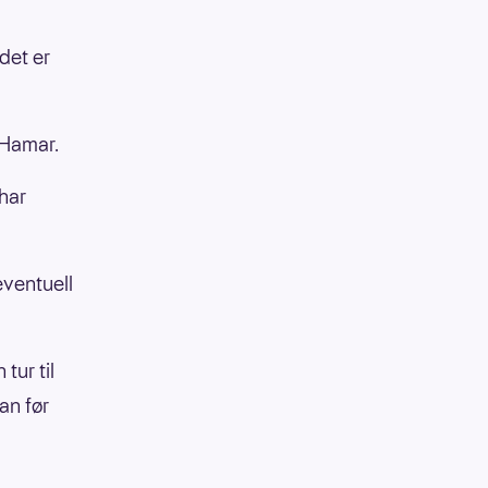
det er
 Hamar.
 har
ventuell
tur til
an før