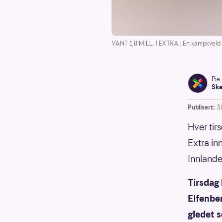
VANT 1,8 MILL. I EXTRA.: En kampkveld l
Pie
Ska
Publisert:
3
Hver tir
Extra in
Innlande
Tirsdag
Elfenbe
gledet s