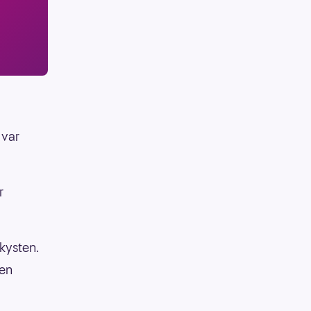
 var
r
kysten.
 en