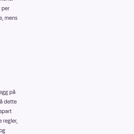
r per
ke, mens
legg på
på dette
 spart
 regler,
 og