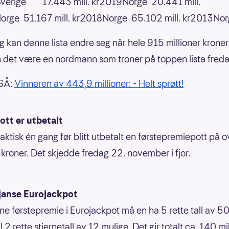
verige 17.443 mill. kr2019Norge 20.441 mill.
orge 51.167 mill. kr2018Norge 65.102 mill. kr2013No
g kan denne lista endre seg når hele 915 millioner kroner
an det være en nordmann som troner på toppen lista fred
SÅ:
Vinneren av 443,9 millioner: - Helt sprøtt!
ott er utbetalt
faktisk én gang før blitt utbetalt en førstepremiepott på 
r kroner. Det skjedde fredag 22. november i fjor.
janse Eurojackpot
nne førstepremie i Eurojackpot må en ha 5 rette tall av 50
 til 2 rette stjernetall av 12 mulige. Det gir totalt ca. 140 mi