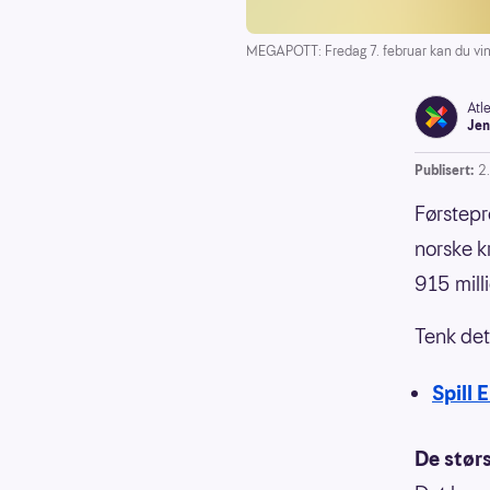
MEGAPOTT: Fredag 7. februar kan du vinn
Atl
Jen
Publisert:
2
Førstepr
norske kr
915 mill
Tenk det
Spill 
De stør