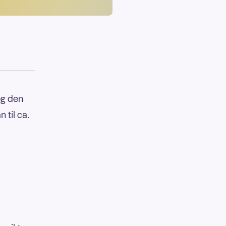
og den
 til ca.