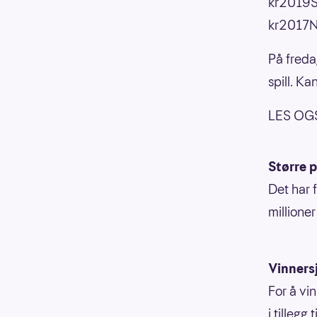
kr2019S
kr2017N
På freda
spill. K
LES OG
Større p
Det har 
millione
Vinners
For å vi
i tillegg