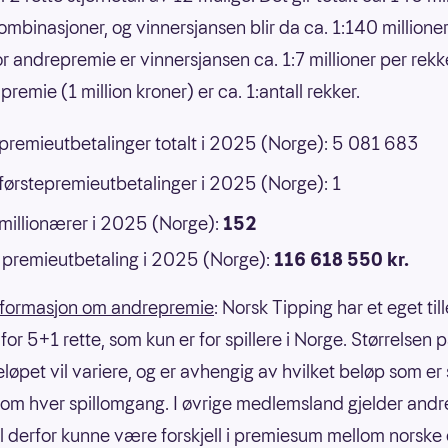
ombinasjoner, og vinnersjansen blir da ca. 1:140 millione
or andrepremie er vinnersjansen ca. 1:7 millioner per rek
premie (1 million kroner) er ca. 1:antall rekker.
 premieutbetalinger totalt i 2025 (Norge): 5 081 683
 førstepremieutbetalinger i 2025 (Norge): 1
 millionærer i 2025 (Norge):
152
premieutbetaling i 2025 (Norge):
116 618 550 kr.
nformasjon om andrepremie
: Norsk Tipping har et eget til
or 5+1 rette, som kun er for spillere i Norge. Størrelsen 
eløpet vil variere, og er avhengig av hvilket beløp som er
om hver spillomgang. I øvrige medlemsland gjelder andre
il derfor kunne være forskjell i premiesum mellom norske