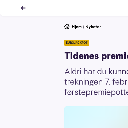
Hjem
/
Nyheter
EUROJACKPOT
Tidenes premie
Aldri har du kunn
trekningen 7. febr
førstepremiepott