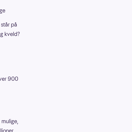
rge
 står på
ag kveld?
over 900
 mulige,
llioner