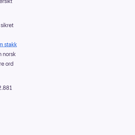
ersikt
 sikret
m stakk
n norsk
re ord
2.881