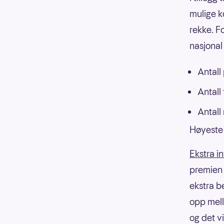
mulige k
rekke. F
nasjonal 
Antall
Antall
Antall
Høyeste 
Ekstra i
premien f
ekstra b
opp mell
og det v