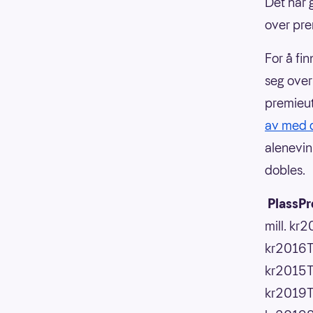
Det har g
over pre
For å fin
seg over
premieut
av med 
alenevin
dobles.
PlassP
mill. kr
kr2016Ty
kr2015Ts
kr2019Ty