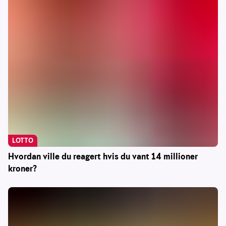
LOTTO
Hvordan ville du reagert hvis du vant 14 millioner
kroner?