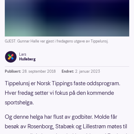
GJEST: Gunnar Halle var gjest i fredagens utgave av Tippelunsj.
Lars
Hulleberg
Publisert:
28. september 2018
Endret:
2. januar 2023
Tippelunsj er Norsk Tippings faste oddsprogram.
Hver fredag setter vi fokus på den kommende
sportshelga.
Og denne helga har flust av godbiter. Molde får
besøk av Rosenborg, Stabæk og Lillestrøm møtes til