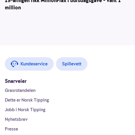
19-åringen fikk MillionFlax i bursdagsgave – vant 1
million
Kundeservice
Spillevett
Snarveier
Grasrotandelen
Dette er Norsk Tipping
Jobb i Norsk Tipping
Nyhetsbrev
Presse