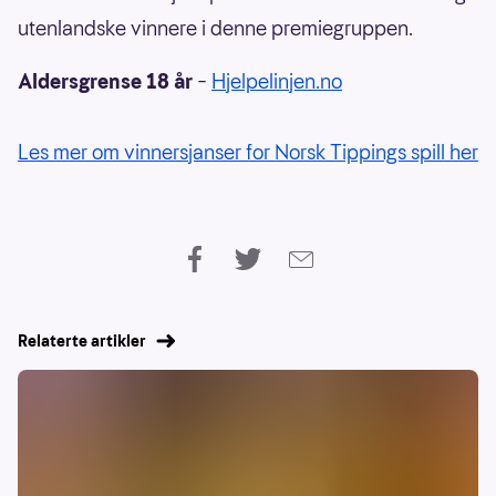
utenlandske vinnere i denne premiegruppen.
Aldersgrense 18 år
–
Hjelpelinjen.no
Les mer om vinnersjanser for Norsk Tippings spill her
Relaterte artikler