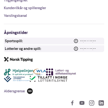
Tilgjengelighet
Kundevilkår og spilleregler
Varslingskanal
Åpningstider
Sportsspill:
--:-- - --:--
Lotterier og andre spill:
--:-- - --:--
Andre lenker
Aldersgrense
18 år
So