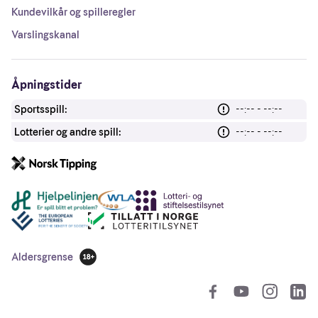
Kundevilkår og spilleregler
Varslingskanal
Åpningstider
Sportsspill:
--:-- - --:--
Lotterier og andre spill:
--:-- - --:--
Andre lenker
Aldersgrense
18 år
So