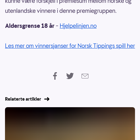
kunne være forskjell i premiesum mellom norske og
utenlandske vinnere i denne premiegruppen.
Aldersgrense 18 år
–
Hjelpelinjen.no
Les mer om vinnersjanser for Norsk Tippings spill her
Relaterte artikler