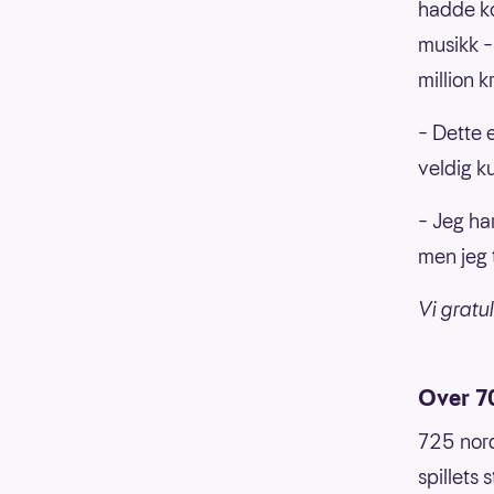
hadde ko
musikk –
million k
– Dette e
veldig ku
– Jeg ha
men jeg 
Vi gratu
Over 7
725 nord
spillets 