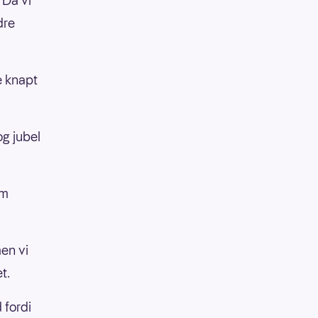
 Da vi
dre
e knapt
og jubel
em
en vi
t.
 fordi