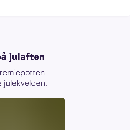
å julaften
premiepotten.
e julekvelden.