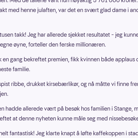
den. Med de tallene vant hun nøyaktig 5 761 000 kroner.
takt med henne julaften, var det en svært glad dame i an
 tusen takk! Jeg har allerede sjekket resultatet – jeg kunn
 egne øyne, forteller den ferske millionæren.
k en gang bekreftet premien, fikk kvinnen både applaus 
ste familie.
spist ribbe, drukket kirsebærlikør, og nå måtte vi finne fr
jen.
en hadde allerede vært på besøk hos familien i Stange, m
reftet at denne nyheten kunne måle seg med nissebesøke
helt fantastisk! Jeg klarte knapt å løfte kaffekoppen i stad