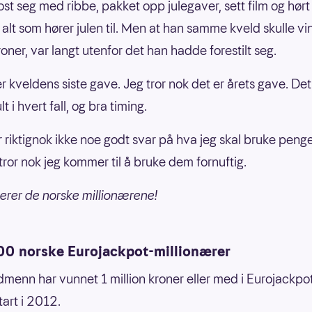
st seg med ribbe, pakket opp julegaver, sett film og hørt
 alt som hører julen til. Men at han samme kveld skulle vi
roner, var langt utenfor det han hadde forestilt seg.
r kveldens siste gave. Jeg tror nok det er årets gave. Det
lt i hvert fall, og bra timing.
r riktignok ikke noe godt svar på hva jeg skal bruke peng
tror nok jeg kommer til å bruke dem fornuftig.
lerer de norske millionærene!
00 norske Eurojackpot-millionærer
menn har vunnet 1 million kroner eller med i Eurojackpo
start i 2012.