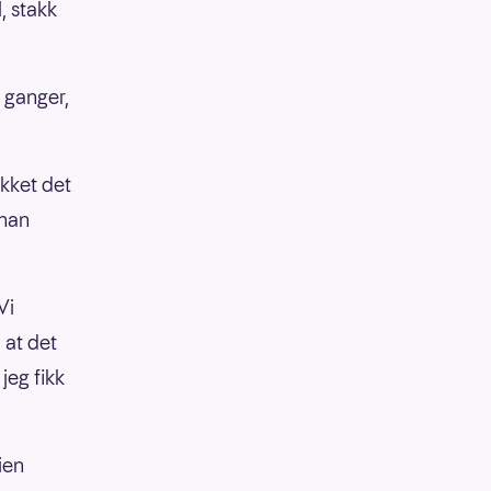
, stakk
 ganger,
kket det
 han
Vi
 at det
jeg fikk
ien