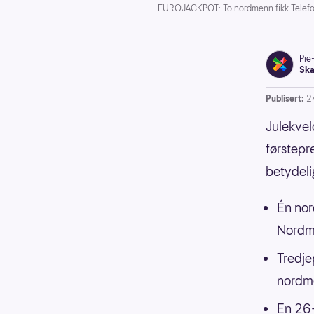
EUROJACKPOT: To nordmenn fikk Telefon
Pie
Ska
Publisert:
2
Julekvel
førstepr
betydeli
Én nor
Nordm
Tredje
nordm
En 26-