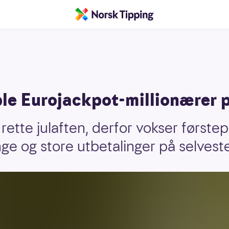
le Eurojackpot-millionærer p
ette julaften, derfor vokser første
nge og store utbetalinger på selvest