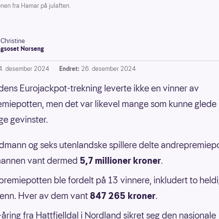
en fra Hamar på julaften.
-Christine
gsoset Norseng
4. desember 2024
Endret:
26. desember 2024
dens Eurojackpot-trekning leverte ikke en vinner av
emiepotten, men det var likevel mange som kunne glede
ge gevinster.
dmann og seks utenlandske spillere delte andrepremiepo
annen vant dermed
5,7 millioner kroner
.
premiepotten ble fordelt på 13 vinnere, inkludert to held
enn. Hver av dem vant
847 265 kroner
.
åring fra Hattfjelldal i Nordland sikret seg den nasjonale