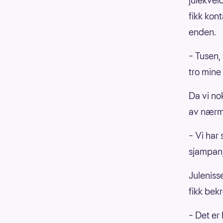
julekvel
fikk kon
enden.
– Tusen,
tro mine
Da vi no
av nærme
– Vi har 
sjampan
Juleniss
fikk bek
– Det er 