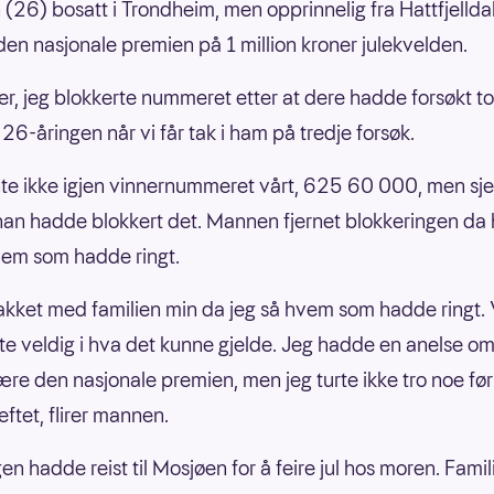
(26) bosatt i Trondheim, men opprinnelig fra Hattfjelldal
en nasjonale premien på 1 million kroner julekvelden.
er, jeg blokkerte nummeret etter at dere hadde forsøkt to
 26-åringen når vi får tak i ham på tredje forsøk.
te ikke igjen vinnernummeret vårt, 625 60 000, men sje
 han hadde blokkert det. Mannen fjernet blokkeringen da
vem som hadde ringt.
akket med familien min da jeg så hvem som hadde ringt. 
te veldig i hva det kunne gjelde. Jeg hadde en anelse om
re den nasjonale premien, men jeg turte ikke tro noe før 
ftet, flirer mannen.
en hadde reist til Mosjøen for å feire jul hos moren. Famil