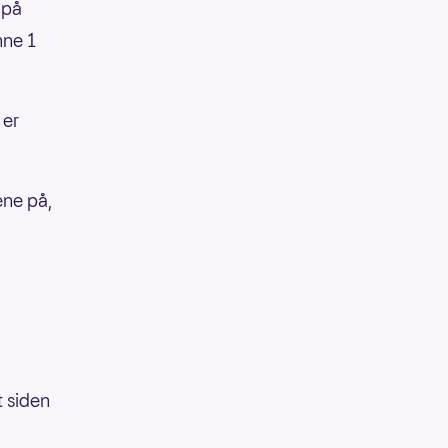
 på
nne 1
 er
ene på,
t siden