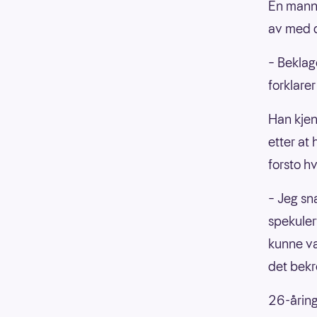
En mann 
av med d
– Beklag
forklarer
Han kjen
etter at
forsto h
– Jeg sn
spekuler
kunne væ
det bekre
26-åring