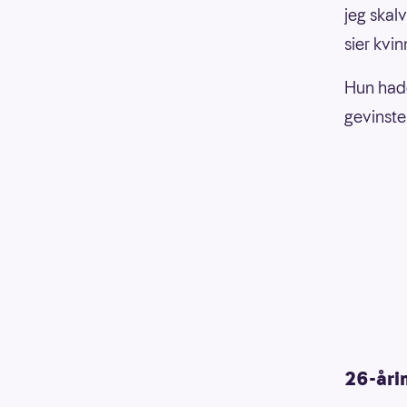
jeg skalv
sier kvin
Hun hadd
gevinsten
26-årin