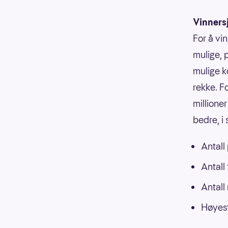
Vinners
For å vin
mulige, p
mulige k
rekke. F
millioner
bedre, i
Antall
Antall
Antall
Høyest