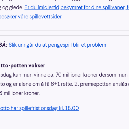
 og glede.
Er du imidlertid
bekymret for dine spillvaner, f
besøker våre spillevettsider.
SÅ:
Slik unngår du at pengespill blir et problem
otto-potten vokser
sdag kan man vinne ca. 70 millioner kroner dersom man s
tto og er alene om å få 6+1 rette. 2. premiepotten anslås
3 millioner kroner.
otto har spillefrist onsdag kl. 18.00