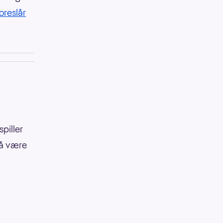
oreslår
piller
 å være