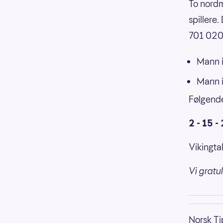
To nordm
spillere
701 020 
Mann i
Mann i
Følgende
2 - 15 -
Vikingtal
Vi gratu
Norsk Tip