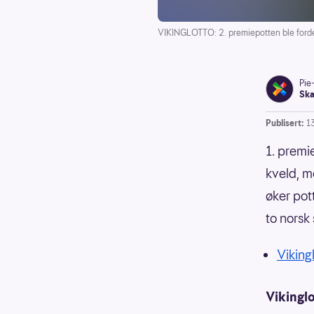
VIKINGLOTTO: 2. premiepotten ble fordel
Pie
Ska
Publisert:
1
1. premi
kveld, me
øker pot
to norsk 
Vikingl
Vikinglo