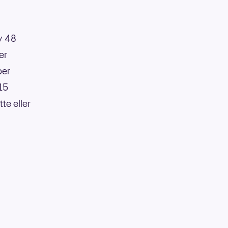
av 48
er
per
:15
te eller