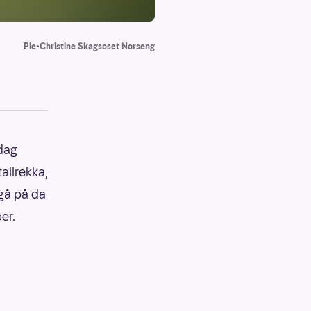
Pie-Christine Skagsoset Norseng
sdag
tallrekka,
 gå på da
ber.