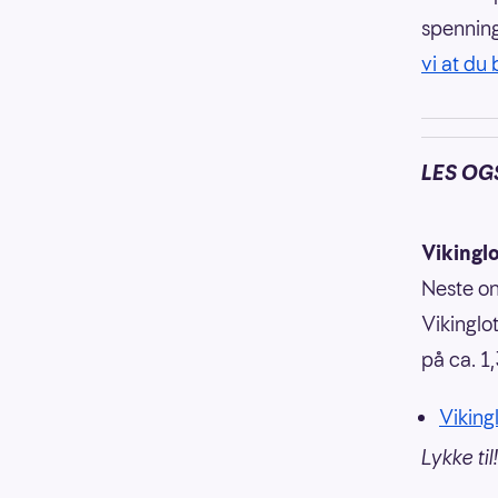
spenning
vi at du 
LES OG
Vikingl
Neste on
Vikinglo
på ca. 1,
Vikingl
Lykke til!