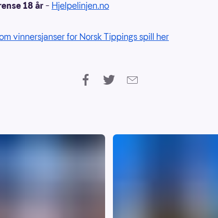
rense 18 år
–
Hjelpelinjen.no
om vinnersjanser for Norsk Tippings spill her