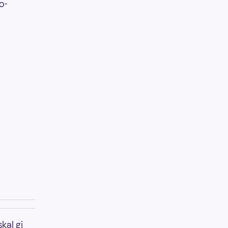
o-
kal gi