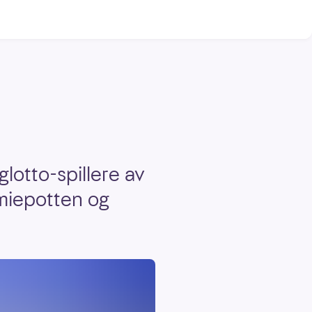
lotto-spillere av
miepotten og