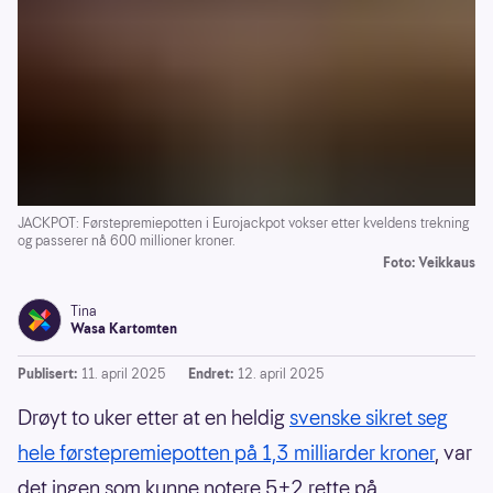
JACKPOT: Førstepremiepotten i Eurojackpot vokser etter kveldens trekning
og passerer nå 600 millioner kroner.
Foto: Veikkaus
Tina
Wasa Kartomten
Publisert:
11. april 2025
Endret:
12. april 2025
Drøyt to uker etter at en heldig
svenske sikret seg
hele førstepremiepotten på 1,3 milliarder kroner
, var
det ingen som kunne notere 5+2 rette på