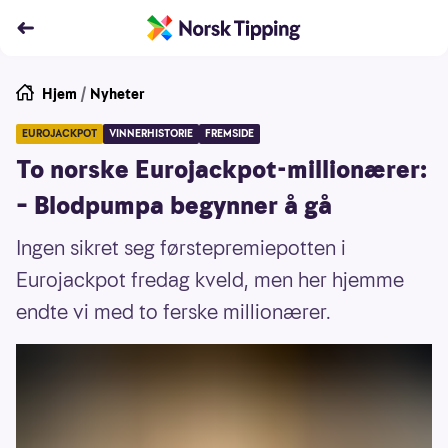
Hjem
/
Nyheter
EUROJACKPOT
VINNERHISTORIE
FREMSIDE
To norske Eurojackpot-millionærer:
– Blodpumpa begynner å gå
Ingen sikret seg førstepremiepotten i
Eurojackpot fredag kveld, men her hjemme
endte vi med to ferske millionærer.