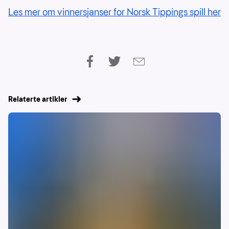
Les mer om vinnersjanser for Norsk Tippings spill her
Relaterte artikler