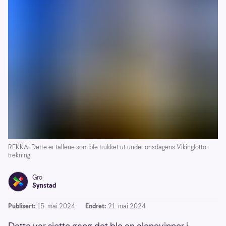
REKKA: Dette er tallene som ble trukket ut under onsdagens Vikinglotto-
trekning.
Gro
Synstad
Publisert:
15. mai 2024
Endret:
21. mai 2024