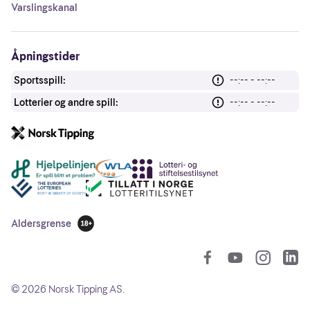
Varslingskanal
Åpningstider
Sportsspill:
--:-- - --:--
Lotterier og andre spill:
--:-- - --:--
Andre lenker
Aldersgrense
18 år
So
©
2026
Norsk Tipping AS.