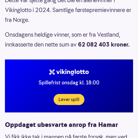
Dette var sjette gang det ble en alenevinner i
Vikinglotto i 2024. Samtlige førstepremievinnere er
fra Norge.
Onsdagens heldige vinner, som er fra Vestland,
innkasserte den nette sum av
62 082 403 kroner.
Spillefrist onsdag kl. 18:00
Lever spill
Oppdaget ubesvarte anrop fra Hamar
Vi fikk ikke tak i mannen på første forsøk, men ved