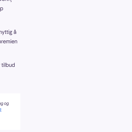
pp
nyttig å
 premien
 tilbud
ng og
e