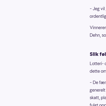
– Jeg vil
ordentlig
Vinneren
Dehn, so
Slik fø
Lotteri-
dette om
– De fær
generelt
skatt, pl
fulgt op