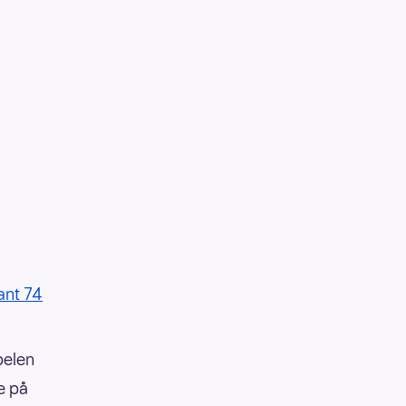
ant 74
belen
e på