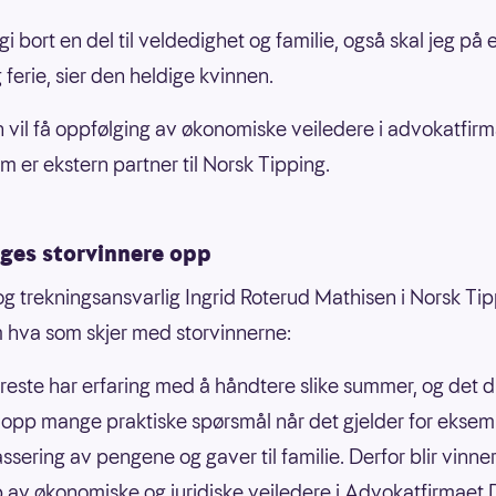
 gi bort en del til veldedighet og familie, også skal jeg på 
 ferie, sier den heldige kvinnen.
 vil få oppfølging av økonomiske veiledere i advokatfir
m er ekstern partner til Norsk Tipping.
lges storvinnere opp
 og trekningsansvarlig Ingrid Roterud Mathisen i Norsk Tip
 hva som skjer med storvinnerne:
reste har erfaring med å håndtere slike summer, og det 
 opp mange praktiske spørsmål når det gjelder for eksem
assering av pengene og gaver til familie. Derfor blir vinn
p av økonomiske og juridiske veiledere i Advokatfirmaet 