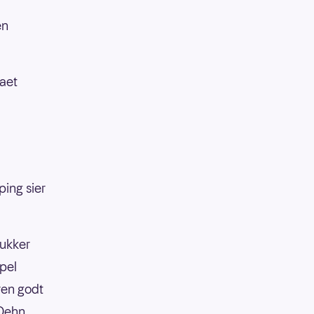
en
maet
ping sier
dukker
pel
eren godt
Dehn,