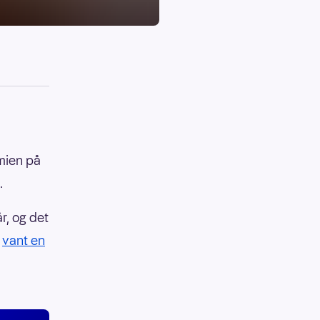
mien på
.
år, og det
n
vant en