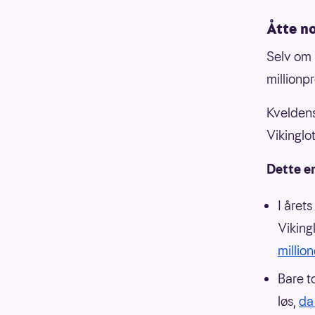
Åtte no
Selv om 
millionp
Kveldens
Vikinglo
Dette er
I året
Viking
million
Bare t
løs,
da