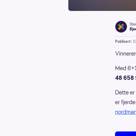
Ste
Bjø
Publisert:
1
Vinneren
Med 6+1 
48 658 
Dette er 
er fjerde
nordmann