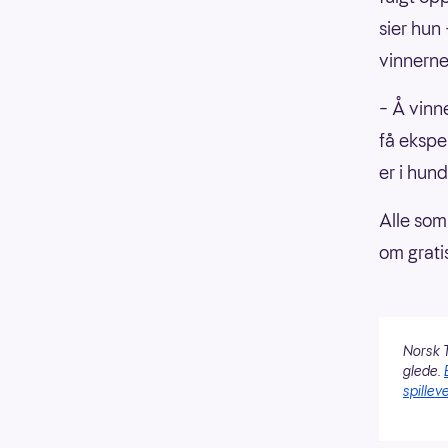
sier hun 
vinnerne 
– Å vinne
få ekspe
er i hun
Alle som 
om grati
Norsk T
glede.
spilleve