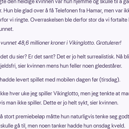
ngte den heldige kvinnen var hun hjemme og skulle til å g
r. Hun ble glad over å få Telefonen fra Hamar, men var ikk
for vi ringte. Overraskelsen ble derfor stor da vi fortalt
unnet.
vunnet 48,6 millioner kroner i Vikinglotto. Gratulerer!
det du sier? Er det sant? Det er jo helt surrealistisk. Nå blir
 gjeldsfri, sier kvinnen mens hun feller noen gledestårer.
hadde levert spillet med mobilen dagen før (tirsdag).
ikke hver uke jeg spiller Vikinglotto, men jeg tenkte at m
vis man ikke spiller. Dette er jo helt sykt, sier kvinnen.
å stort premiebeløp måtte hun naturligvis tenke seg god
skulle gå til, men noen tanker hadde hun onsdag kveld.