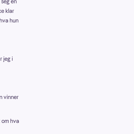
å seg en
e klar
e hva hun
 jeg i
an vinner
t om hva