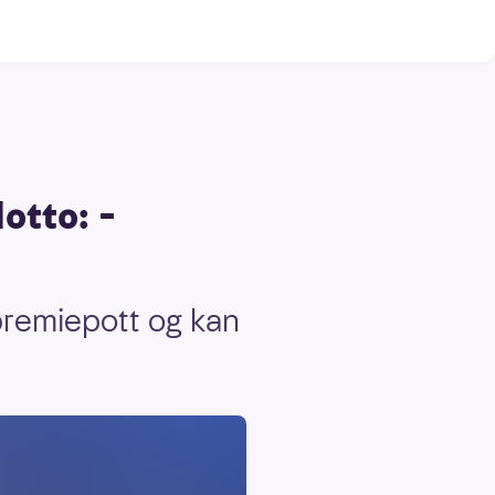
lotto: –
epremiepott og kan