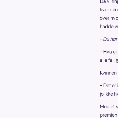
Da vi ri
kveldstu
over hvor
hadde v
– Du har 
– Hva er 
alle fall
Kvinnen 
– Det er 
jo ikke h
Med et s
premien 