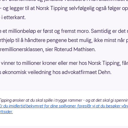
– og legger til at Norsk Tipping selvfølgelig også følger o
i etterkant.
 et millionbeløp er først og fremst moro. Samtidig er det 
rthjelp til å håndtere pengene best mulig, ikke minst når
dremillionersklassen, sier Roterud Mathisen.
vinner to millioner kroner eller mer hos Norsk Tipping, får
s økonomisk veiledning hos advokatfirmaet Dehn.
ipping ønsker at du skal spille i trygge rammer - og at det skal gi spenni
Er du imidlertid bekymret for dine spillvaner, foreslår vi at du besøker vår
ttsider.