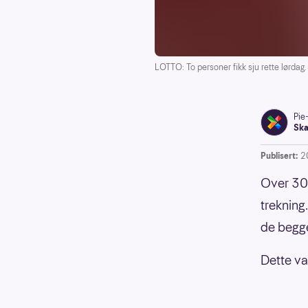
LOTTO: To personer fikk sju rette lørdag.
Pie
Ska
Publisert:
2
Over 300
trekning
de begge 
Dette var