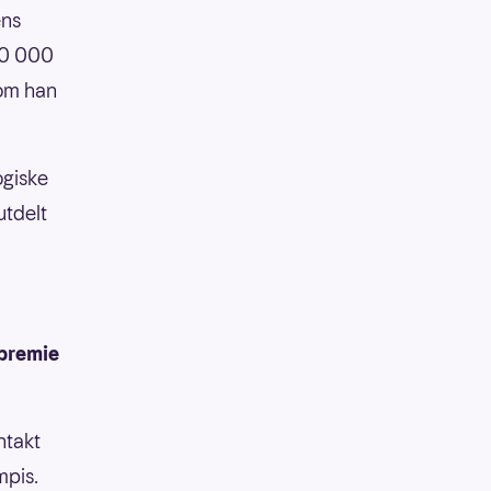
ens
90 000
som han
ogiske
utdelt
 premie
ntakt
mpis.