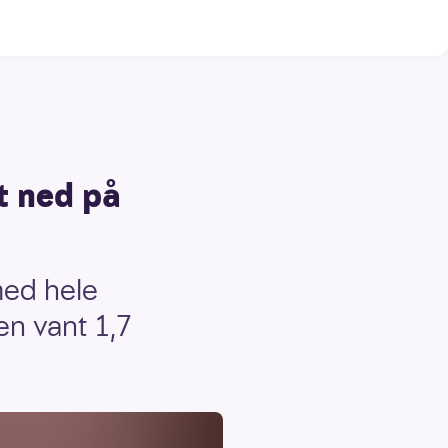
tt ned på
rmed hele
en vant 1,7