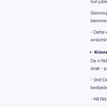
hun jubl
Stemning
klemmer
– Dette v
avslutni
Kvinne
Da vi fik
strøk – 
– Shit! 
beskjed
– Nå fikk