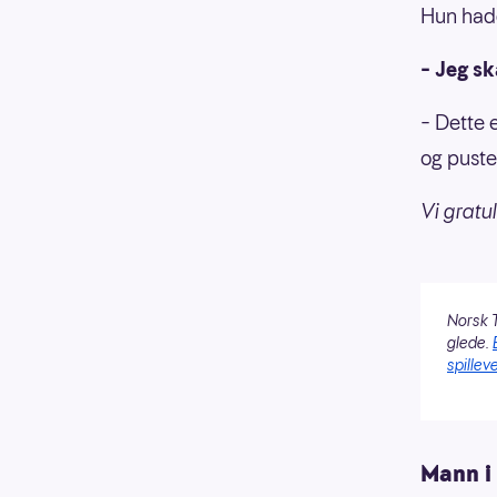
Hun hadd
– Jeg sk
– Dette 
og puste
Vi gratul
Norsk T
glede.
spilleve
Mann i