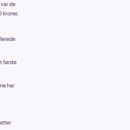
 var de
 kroner.
llerede
t første
ene har
setter