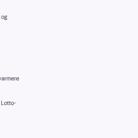
 og
i varmere
 Lotto-