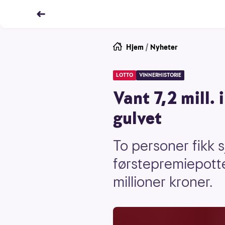
Hjem
/
Nyheter
LOTTO
VINNERHISTORIE
Vant 7,2 mill.
gulvet
To personer fikk s
førstepremiepotte
millioner kroner.