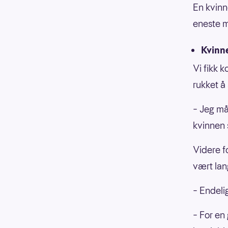
En kvinn
eneste m
Kvinne
Vi fikk 
rukket å 
– Jeg måt
kvinnen s
Videre f
vært lan
– Endelig
– For en 