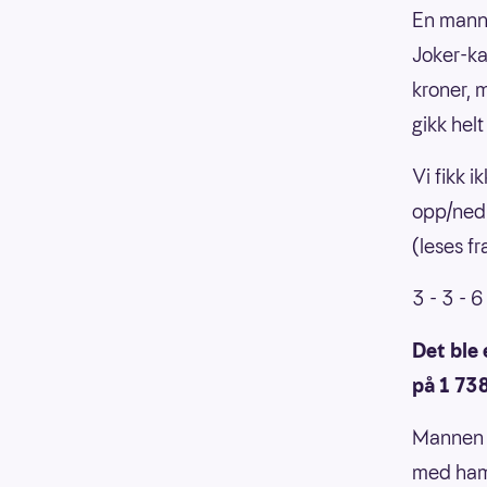
En mann 
Joker-ka
kroner, 
gikk helt 
Vi fikk 
opp/ned-
(leses fr
3 - 3 - 6
Det ble
på 1 73
Mannen f
med ham 