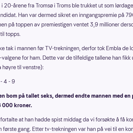
i 20-årene fra Tromsø i Troms ble trukket ut som lørdag
ndidat. Han var dermed sikret en inngangspremie på 7
men på toppen av premiestigen ventet 3,9 millioner der
til topps.
ikke tak i mannen før TV-trekningen, derfor tok Embla de l
valgene for ham. Dette var de tilfeldige tallene han fikk 
a høyre til venstre):
 - 4 - 9
 en bom på tallet seks, dermed endte mannen med en
8 000 kroner.
ortalte at han hadde spist middag da vi forsøkte å få ko
første gang. Etter tv-trekningen var han på vei til en ko