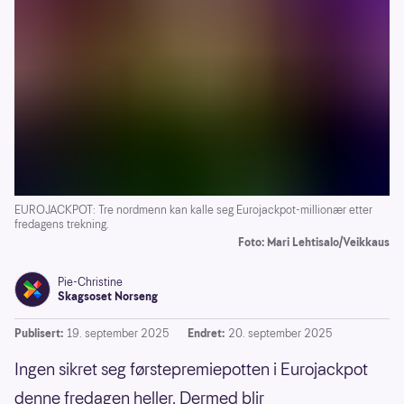
EUROJACKPOT: Tre nordmenn kan kalle seg Eurojackpot-millionær etter
fredagens trekning.
Foto: Mari Lehtisalo/Veikkaus
Pie-Christine
Skagsoset Norseng
Publisert:
19. september 2025
Endret:
20. september 2025
Ingen sikret seg førstepremiepotten i Eurojackpot
denne fredagen heller. Dermed blir