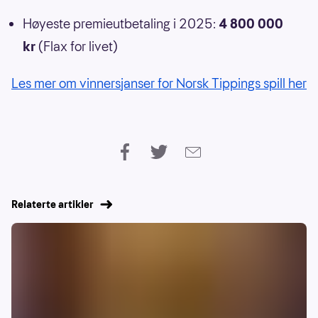
Høyeste premieutbetaling i 2025:
4 800 000
kr
(Flax for livet)
Les mer om vinnersjanser for Norsk Tippings spill her
Relaterte artikler