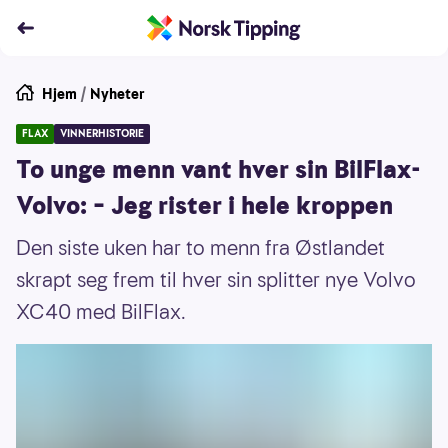
Hjem
/
Nyheter
FLAX
VINNERHISTORIE
To unge menn vant hver sin BilFlax-
Volvo: – Jeg rister i hele kroppen
Den siste uken har to menn fra Østlandet
skrapt seg frem til hver sin splitter nye Volvo
XC40 med BilFlax.