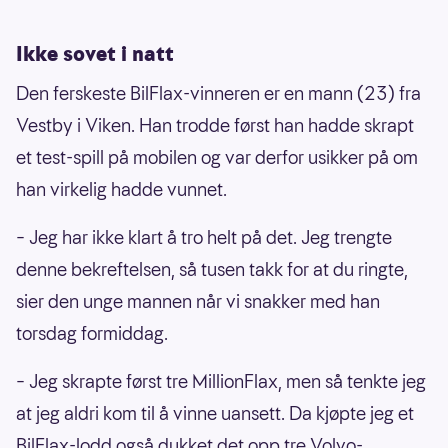
Ikke sovet i natt
Den ferskeste BilFlax-vinneren er en mann (23) fra
Vestby i Viken. Han trodde først han hadde skrapt
et test-spill på mobilen og var derfor usikker på om
han virkelig hadde vunnet.
– Jeg har ikke klart å tro helt på det. Jeg trengte
denne bekreftelsen, så tusen takk for at du ringte,
sier den unge mannen når vi snakker med han
torsdag formiddag.
– Jeg skrapte først tre MillionFlax, men så tenkte jeg
at jeg aldri kom til å vinne uansett. Da kjøpte jeg et
BilFlax-lodd også dukket det opp tre Volvo-