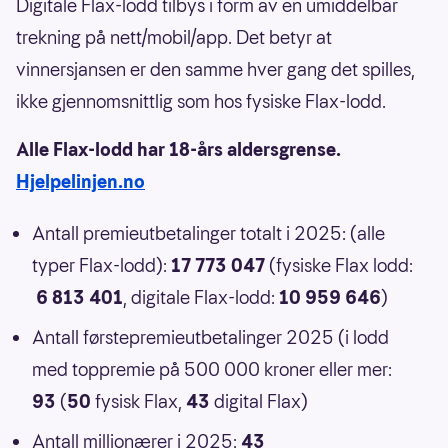
Digitale Flax-lodd tilbys i form av en umiddelbar
trekning på nett/mobil/app. Det betyr at
vinnersjansen er den samme hver gang det spilles,
ikke gjennomsnittlig som hos fysiske Flax-lodd.
Alle Flax-lodd har 18-års aldersgrense.
Hjelpelinjen.no
Antall premieutbetalinger totalt i 2025: (alle
typer Flax-lodd):
17 773 047
(fysiske Flax lodd:
6 813 401
, digitale Flax-lodd:
10 959 646
)
Antall førstepremieutbetalinger 2025 (i lodd
med toppremie på 500 000 kroner eller mer:
93
(
50
fysisk Flax,
43
digital Flax)
Antall millionærer i 2025:
43