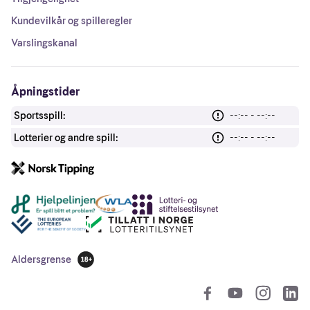
Kundevilkår og spilleregler
Varslingskanal
Åpningstider
Sportsspill:
--:-- - --:--
Lotterier og andre spill:
--:-- - --:--
Andre lenker
Aldersgrense
18 år
So